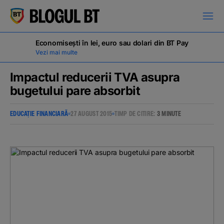
latinești
кириллица
Economisești în lei, euro sau dolari din BT Pay
Vezi mai multe
Impactul reducerii TVA asupra
bugetului pare absorbit
Campanii
EDUCAȚIE FINANCIARĂ
27 AUGUST 2015
TIMP DE CITIRE:
3 MINUTE
Educație financiară
BT Pay
Evenimente