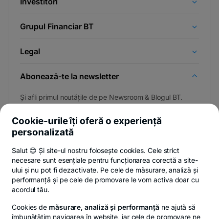
Investitori
Grupul Financiar BT
Legal
Abonează-te la newsletter
Și afli primul noutățile de pe Newsroom & Blogul BT.
Cookie-urile îți oferă o experiență
personalizată
Poți renunța oricând,
vezi detalii
.
Salut 😊 Și site-ul nostru folosește cookies. Cele strict
necesare sunt esențiale pentru funcționarea corectă a site-
ului și nu pot fi dezactivate. Pe cele de măsurare, analiză și
performanță și pe cele de promovare le vom activa doar cu
Privacy Hub
Politica de confidențialitate
Politica de cookies
S
acordul tău.
Cookies de
măsurare, analiză și performanță
ne ajută să
îmbunătățim navigarea în website, iar cele de promovare ne