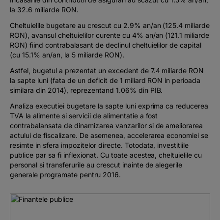
la 32.6 miliarde RON.
Cheltuielile bugetare au crescut cu 2.9% an/an (125.4 miliarde
RON), avansul cheltuielilor curente cu 4% an/an (121.1 miliarde
RON) fiind contrabalasant de declinul cheltuielilor de capital
(cu 15.1% an/an, la 5 miliarde RON).
Astfel, bugetul a prezentat un excedent de 7.4 miliarde RON
la sapte luni (fata de un deficit de 1 miliard RON in perioada
similara din 2014), reprezentand 1.06% din PIB.
Analiza executiei bugetare la sapte luni exprima ca reducerea
TVA la alimente si servicii de alimentatie a fost
contrabalansata de dinamizarea vanzarilor si de ameliorarea
actului de fiscalizare. De asemenea, accelerarea economiei se
resimte in sfera impozitelor directe. Totodata, investitiile
publice par sa fi inflexionat. Cu toate acestea, cheltuielile cu
personal si transferurile au crescut inainte de alegerile
generale programate pentru 2016.