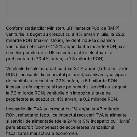
Podcast
The MacRO Zone
Conform statisticilor Ministerului Finantelor Publice (MFP)
veniturile la buget au crescut cu 8.4% an/an in iulie, la 22.2
Pentru antreprenori
miliarde RON (maxim istoric), evidentiindu-se dinamica
veniturilor nefiscale (+41.2% an/an, la 3.5 miliarde RON) si a
sumelor primite de la UE in contul platilor efectuate si
Banking, pe relaxare
prefinantare (+70.4% an/an, la 1.3 miliarde RON).
Veniturile fiscale au urcat cu doar 3.1% an/an (la 12.5 miliarde
RON): incasarile din impozitul pe profit/salarii/venit/castiguri
de capital au crescut cu 7.7% an/an, la 5.1 miliarde RON;
incasarile din impozite si taxe pe bunuri si servicii au stagnat
la 7.2 miliarde RON; veniturile din impozite si taxe pe
proprietate au scazut cu 4% an/an, la 0.2 miliarde RON.
Incasarile din TVA au crescut cu 1% an/an la 4.7 miliarde
RON, reflectand faptul ca impactul reducerii TVA la alimente
si servicii de alimentatie (de la 24% la 9% incepand cu 1 iunie)
pare absorbit (compensat de accelerarea vanzarilor si
fiscalizarea mai activa a economiei).