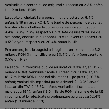
Veniturile din contributii de asigurari au scazut cu 2.3% an/an,
la 4.9 miliarde RON.
La capitolul cheltuieli s-a consemnat o crestere cu 5.4%
an/an, la 19 miliarde RON. Cheltuielile de personal, de capital,
transferurile si cheltuielile cu bunuri si servicii au urcat cu
4.4%, 6.8%, 7.6%, respectiv 8.2% fata de iulie 2014. Pe de
alta parte, cheltuielile cu dobanzi si cu subventii au scazut cu
9.5% an/an, respectiv cu 20.4% an/an in iulie.
Prin urmare, in iulie bugetul a inregistrat un excedent de 3.2
miliarde RON (in intensificare cu 30.4% an/an) (reprezentand
0.5% din PIB).
La sapte luni veniturile publice au urcat cu 9.9% an/an (132.8
miliarde RON). Veniturile fiscale au crescut cu 11.8% an/an
(81.7 miliarde RON): incasari din impozitul pe profit (+10.7%
an/an); venituri din impozitul pe salarii/venit (+13.3% an/an);
incasari din TVA (+15.5% an/an). Veniturile nefiscale s-au
majorat cu 18.1% an/an (12.5 miliarde RON) si sumele de la UE
in contul platilor efectuate si prefinantare au urcat cu 52.4%
an/an (5.3 miliarde RON).
Incasarile din contributii de asigurari au scazut cu 1.5% an/an,