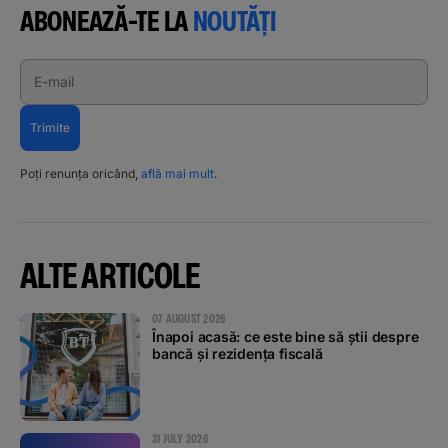
ABONEAZĂ-TE LA
NOUTĂȚI
E-mail
Trimite
Poți renunța oricând,
află mai mult
.
ALTE ARTICOLE
07 AUGUST 2026
Înapoi acasă: ce este bine să știi despre
bancă și rezidența fiscală
31 JULY 2026