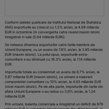
Podcast
The MacRO Zone
Conform datelor publicate de Institutul National de Statistica
(INS) exporturile au crescut cu 1.2% an/an, la 4.99 miliarde
Pentru antreprenori
EUR in octombrie (in convergenta catre nivelul maxim istoric
inregistrat in iulie (5.04 miliarde EUR)).
Banking, pe relaxare
Se noteaza dinamica exporturilor catre tarile membre ale
Uniunii Europene, cu un avans de 7.8% an/an, la 3.85 miliarde
EUR (maxim istoric). La polul opus, exporturile extra-
comunitare s-au diminuat cu 16.3% an/an, la 1.14 miliarde
EUR.
Importurile totale au consemnat un avans de 6.7% an/an, la
5.87 miliarde EUR (maxim istoric), ca urmare a majorarii
componentei comunitare cu 10% an/an, la 4.63 miliarde EUR
(nivel maxim istoric). Pe de alta parte, importurile din tarile din
afara Uniunii Europene s-au redus cu 3.9% an/an, la 1.24
miliarde EUR.
Prin urmare, balanta comerciala a inregistrat un deficit de 879
milioane EUR in octombrie (nivelul maxim din ultimii trei ani), in