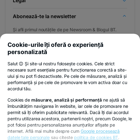
Legal
Abonează-te la newsletter
Și afli primul noutățile de pe Newsroom & Blogul BT.
Cookie-urile îți oferă o experiență
personalizată
Poți renunța oricând,
vezi detalii
.
Salut 😊 Și site-ul nostru folosește cookies. Cele strict
necesare sunt esențiale pentru funcționarea corectă a site-
ului și nu pot fi dezactivate. Pe cele de măsurare, analiză și
performanță și pe cele de promovare le vom activa doar cu
Privacy Hub
Politica de confidențialitate
Politica de cookies
S
acordul tău.
Cookies de
măsurare, analiză și performanță
ne ajută să
îmbunătățim navigarea în website, iar cele de promovare ne
permit să îți oferim publicitate relevantă. Dacă îți dai acordul
pentru utilizarea acestora, partenerii noștri, precum Google, le
© Copyright 2026 Banca Transilvania. Toate drepturile
pot folosi pentru personalizarea anunțurilor afișate pe
rezervate.
internet. Află mai multe despre cum
Google procesează
datele tale personale
sau citeste
politica de cookies BT
.