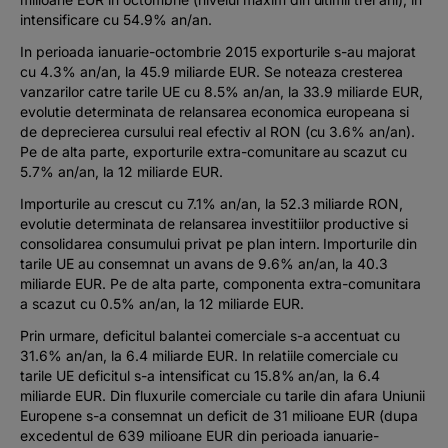
intensificare cu 54.9% an/an.
In perioada ianuarie-octombrie 2015 exporturile s-au majorat
cu 4.3% an/an, la 45.9 miliarde EUR. Se noteaza cresterea
vanzarilor catre tarile UE cu 8.5% an/an, la 33.9 miliarde EUR,
evolutie determinata de relansarea economica europeana si
de deprecierea cursului real efectiv al RON (cu 3.6% an/an).
Pe de alta parte, exporturile extra-comunitare au scazut cu
5.7% an/an, la 12 miliarde EUR.
Importurile au crescut cu 7.1% an/an, la 52.3 miliarde RON,
evolutie determinata de relansarea investitiilor productive si
consolidarea consumului privat pe plan intern. Importurile din
tarile UE au consemnat un avans de 9.6% an/an, la 40.3
miliarde EUR. Pe de alta parte, componenta extra-comunitara
a scazut cu 0.5% an/an, la 12 miliarde EUR.
Prin urmare, deficitul balantei comerciale s-a accentuat cu
31.6% an/an, la 6.4 miliarde EUR. In relatiile comerciale cu
tarile UE deficitul s-a intensificat cu 15.8% an/an, la 6.4
miliarde EUR. Din fluxurile comerciale cu tarile din afara Uniunii
Europene s-a consemnat un deficit de 31 milioane EUR (dupa
excedentul de 639 milioane EUR din perioada ianuarie-