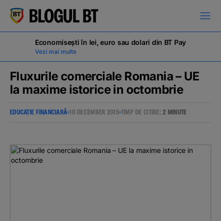
latinești
кириллица
Economisești în lei, euro sau dolari din BT Pay
Vezi mai multe
Fluxurile comerciale Romania – UE
la maxime istorice in octombrie
Campanii
EDUCAȚIE FINANCIARĂ
10 DECEMBER 2015
TIMP DE CITIRE:
2 MINUTE
Educație financiară
BT Pay
Evenimente