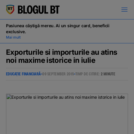
latinești
кириллица
Pasiunea câștigă mereu. Ai un singur card, beneficii
exclusive.
Mai mult
Exporturile si importurile au atins
noi maxime istorice in iulie
Campanii
EDUCAȚIE FINANCIARĂ
09 SEPTEMBER 2015
TIMP DE CITIRE:
2 MINUTE
Educație financiară
BT Pay
Evenimente