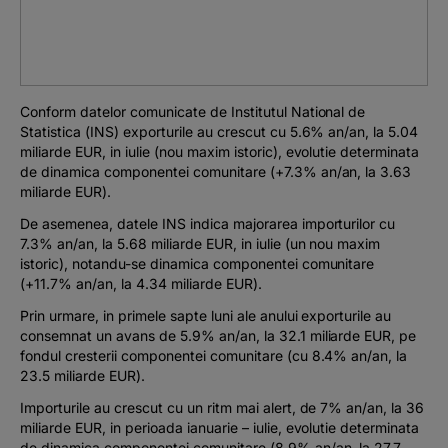
Podcast
The MacRO Zone
Conform datelor comunicate de Institutul National de
Pentru antreprenori
Statistica (INS) exporturile au crescut cu 5.6% an/an, la 5.04
miliarde EUR, in iulie (nou maxim istoric), evolutie determinata
de dinamica componentei comunitare (+7.3% an/an, la 3.63
Banking, pe relaxare
miliarde EUR).
De asemenea, datele INS indica majorarea importurilor cu
7.3% an/an, la 5.68 miliarde EUR, in iulie (un nou maxim
istoric), notandu-se dinamica componentei comunitare
(+11.7% an/an, la 4.34 miliarde EUR).
Prin urmare, in primele sapte luni ale anului exporturile au
consemnat un avans de 5.9% an/an, la 32.1 miliarde EUR, pe
fondul cresterii componentei comunitare (cu 8.4% an/an, la
23.5 miliarde EUR).
Importurile au crescut cu un ritm mai alert, de 7% an/an, la 36
miliarde EUR, in perioada ianuarie – iulie, evolutie determinata
de dinamica componentei comunitare (8.9% an/an, la 27.7