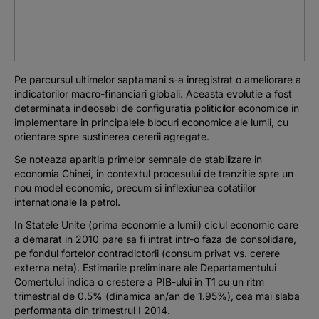
Podcast
The MacRO Zone
Pe parcursul ultimelor saptamani s-a inregistrat o ameliorare a
Pentru antreprenori
indicatorilor macro-financiari globali. Aceasta evolutie a fost
determinata indeosebi de configuratia politicilor economice in
implementare in principalele blocuri economice ale lumii, cu
Banking, pe relaxare
orientare spre sustinerea cererii agregate.
Se noteaza aparitia primelor semnale de stabilizare in
economia Chinei, in contextul procesului de tranzitie spre un
nou model economic, precum si inflexiunea cotatiilor
internationale la petrol.
In Statele Unite (prima economie a lumii) ciclul economic care
a demarat in 2010 pare sa fi intrat intr-o faza de consolidare,
pe fondul fortelor contradictorii (consum privat vs. cerere
externa neta). Estimarile preliminare ale Departamentului
Comertului indica o crestere a PIB-ului in T1 cu un ritm
trimestrial de 0.5% (dinamica an/an de 1.95%), cea mai slaba
performanta din trimestrul I 2014.