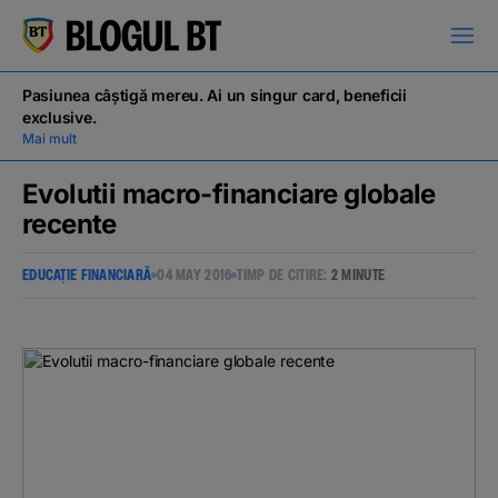
latinești
кириллица
Pasiunea câștigă mereu. Ai un singur card, beneficii
exclusive.
Mai mult
Evolutii macro-financiare globale
recente
Campanii
EDUCAȚIE FINANCIARĂ
04 MAY 2016
TIMP DE CITIRE:
2 MINUTE
Educație financiară
BT Pay
Evenimente