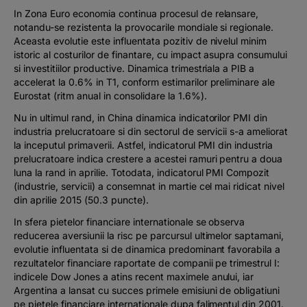
In Zona Euro economia continua procesul de relansare,
notandu-se rezistenta la provocarile mondiale si regionale.
Aceasta evolutie este influentata pozitiv de nivelul minim
istoric al costurilor de finantare, cu impact asupra consumului
si investitiilor productive. Dinamica trimestriala a PIB a
accelerat la 0.6% in T1, conform estimarilor preliminare ale
Eurostat (ritm anual in consolidare la 1.6%).
Nu in ultimul rand, in China dinamica indicatorilor PMI din
industria prelucratoare si din sectorul de servicii s-a ameliorat
la inceputul primaverii. Astfel, indicatorul PMI din industria
prelucratoare indica crestere a acestei ramuri pentru a doua
luna la rand in aprilie. Totodata, indicatorul PMI Compozit
(industrie, servicii) a consemnat in martie cel mai ridicat nivel
din aprilie 2015 (50.3 puncte).
In sfera pietelor financiare internationale se observa
reducerea aversiunii la risc pe parcursul ultimelor saptamani,
evolutie influentata si de dinamica predominant favorabila a
rezultatelor financiare raportate de companii pe trimestrul I:
indicele Dow Jones a atins recent maximele anului, iar
Argentina a lansat cu succes primele emisiuni de obligatiuni
pe pietele financiare internationale dupa falimentul din 2001.