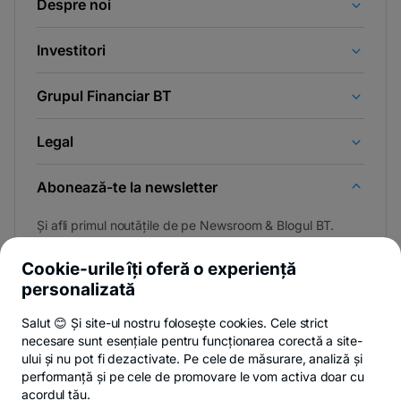
Despre noi
Investitori
Grupul Financiar BT
Legal
Abonează-te la newsletter
Și afli primul noutățile de pe Newsroom & Blogul BT.
Cookie-urile îți oferă o experiență
personalizată
Poți renunța oricând,
vezi detalii
.
Salut 😊 Și site-ul nostru folosește cookies. Cele strict
necesare sunt esențiale pentru funcționarea corectă a site-
ului și nu pot fi dezactivate. Pe cele de măsurare, analiză și
performanță și pe cele de promovare le vom activa doar cu
Privacy Hub
Politica de confidențialitate
Politica de cookies
S
acordul tău.