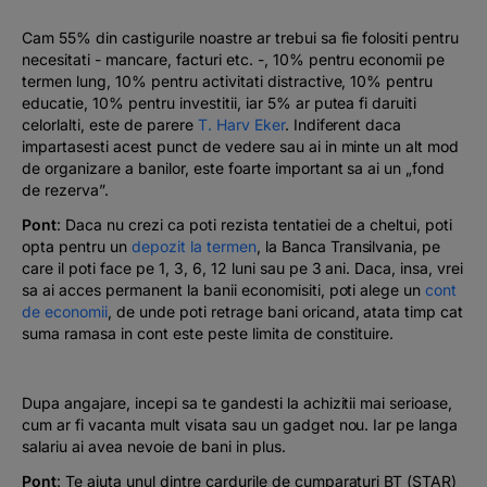
Cam 55% din castigurile noastre ar trebui sa fie folositi pentru
necesitati - mancare, facturi etc. -, 10% pentru economii pe
termen lung, 10% pentru activitati distractive, 10% pentru
educatie, 10% pentru investitii, iar 5% ar putea fi daruiti
celorlalti, este de parere
T. Harv Eker
. Indiferent daca
impartasesti acest punct de vedere sau ai in minte un alt mod
de organizare a banilor, este foarte important sa ai un „fond
de rezerva”.
Pont
: Daca nu crezi ca poti rezista tentatiei de a cheltui, poti
opta pentru un
depozit la termen
, la Banca Transilvania, pe
care il poti face pe 1, 3, 6, 12 luni sau pe 3 ani. Daca, insa, vrei
sa ai acces permanent la banii economisiti, poti alege un
cont
de economii
, de unde poti retrage bani oricand, atata timp cat
suma ramasa in cont este peste limita de constituire.
Dupa angajare, incepi sa te gandesti la achizitii mai serioase,
cum ar fi vacanta mult visata sau un gadget nou. Iar pe langa
salariu ai avea nevoie de bani in plus.
Pont
: Te ajuta unul dintre cardurile de cumparaturi BT (STAR)