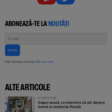
ABONEAZĂ-TE LA
NOUTĂȚI
E-mail
Trimite
Poți renunța oricând,
află mai mult
.
ALTE ARTICOLE
07 AUGUST 2026
Înapoi acasă: ce este bine să știi despre
bancă și rezidența fiscală