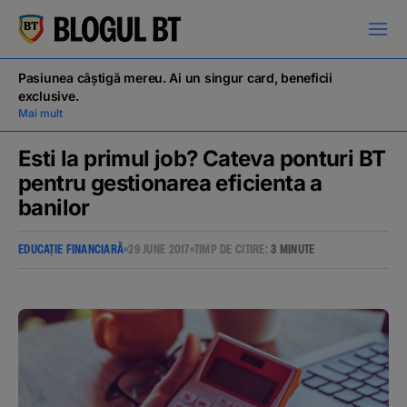
latinești
кириллица
Pasiunea câștigă mereu. Ai un singur card, beneficii
exclusive.
Mai mult
Esti la primul job? Cateva ponturi BT
pentru gestionarea eficienta a
banilor
Campanii
EDUCAȚIE FINANCIARĂ
29 JUNE 2017
TIMP DE CITIRE:
3 MINUTE
Educație financiară
BT Pay
Evenimente