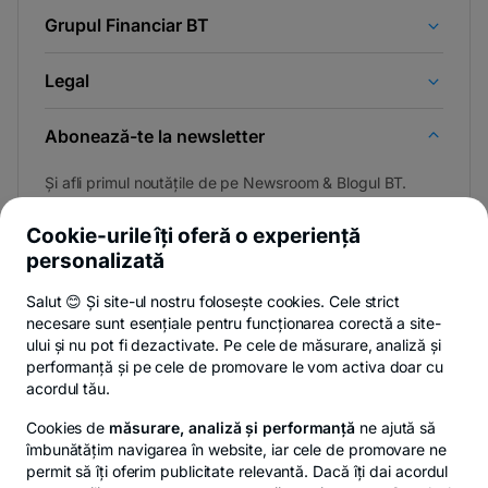
Grupul Financiar BT
Legal
Abonează-te la newsletter
Și afli primul noutățile de pe Newsroom & Blogul BT.
Cookie-urile îți oferă o experiență
personalizată
Poți renunța oricând,
vezi detalii
.
Salut 😊 Și site-ul nostru folosește cookies. Cele strict
necesare sunt esențiale pentru funcționarea corectă a site-
ului și nu pot fi dezactivate. Pe cele de măsurare, analiză și
performanță și pe cele de promovare le vom activa doar cu
Privacy Hub
Politica de confidențialitate
Politica de cookies
S
acordul tău.
Cookies de
măsurare, analiză și performanță
ne ajută să
îmbunătățim navigarea în website, iar cele de promovare ne
permit să îți oferim publicitate relevantă. Dacă îți dai acordul