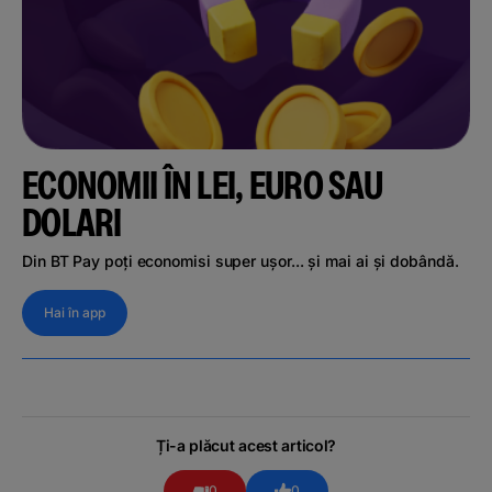
ECONOMII ÎN LEI, EURO SAU
DOLARI
Din BT Pay poți economisi super ușor... și mai ai și dobândă.
Hai în app
Ți-a plăcut acest articol?
0
0