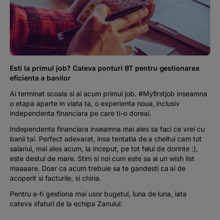
Podcast
The MacRO Zone
Pentru antreprenori
Esti la primul job? Cateva ponturi BT pentru gestionarea
eficienta a banilor
Banking, pe relaxare
Ai terminat scoala si ai acum primul job. #Myfirstjob inseamna
o etapa aparte in viata ta, o experienta noua, inclusiv
independenta financiara pe care ti-o doreai.
Independenta financiara inseamna mai ales
sa faci ce vrei cu
banii tai
. Perfect adevarat, insa tentatia de a cheltui cam tot
salariul, mai ales acum, la inceput, pe tot felul de
dorinte
:),
este destul de mare. Stim si noi cum este sa ai un
wish list
maaaare
. Doar ca acum trebuie sa te gandesti ca ai de
acoperit si facturile, si chiria.
Pentru a-ti gestiona mai usor bugetul, luna de luna, iata
cateva sfaturi de la
echipa Zanului: