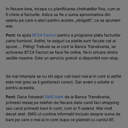
In fiecare luna, incepe cu planificarea cheltuielilor fixe, cum ar
fi chiria si facturile. Adica sa fie o suma aproximativa din
salariu pe care o aloci pentru aceste „obligatii”, ca sa spunem
asa.
Pont
: te ajuta
BT24 Facturi
pentru a programa plata facturilor
catre furnizori. Astfel, te asiguri ca platile sunt facute cat ai
spune … Piiiing! Trebuie sa ai cont la Banca Transilvania, iar
activarea BT24 Facturi se face fie online, fie in oricare dintre
sediile noastre. Este un serviciu gratuit si disponibil non-stop.
Se mai intampla sa nu stii sigur cati bani mai ai in cont si astfel
este mai greu sa ii gestionezi corect. Dar avem o solutie si
pentru aceasta.
Pont
: Daca folosesti
SMS Alert
de la Banca Transilvania,
primesti mesaj pe telefon de fiecare data cand faci shopping
sau cand primesti bani in cont, cum ar fi salariul. Mai mult
decat atat: SMS-ul contine informatii inclusiv despre suma de
bani pe care o mai ai in cont dupa ce platesti cu cardul BT.