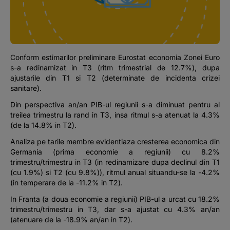
Podcast
The MacRO Zone
Conform estimarilor preliminare Eurostat economia Zonei Euro
Pentru antreprenori
s-a redinamizat in T3 (ritm trimestrial de 12.7%), dupa
ajustarile din T1 si T2 (determinate de incidenta crizei
sanitare).
Banking, pe relaxare
Din perspectiva an/an PIB-ul regiunii s-a diminuat pentru al
treilea trimestru la rand in T3, insa ritmul s-a atenuat la 4.3%
(de la 14.8% in T2).
Analiza pe tarile membre evidentiaza cresterea economica din
Germania (prima economie a regiunii) cu 8.2%
trimestru/trimestru in T3 (in redinamizare dupa declinul din T1
(cu 1.9%) si T2 (cu 9.8%)), ritmul anual situandu-se la -4.2%
(in temperare de la -11.2% in T2).
In Franta (a doua economie a regiunii) PIB-ul a urcat cu 18.2%
trimestru/trimestru in T3, dar s-a ajustat cu 4.3% an/an
(atenuare de la -18.9% an/an in T2).