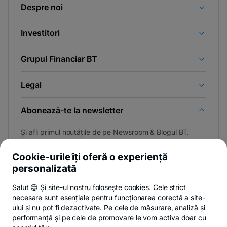
Despre noi
Investitori
Grupul Financiar BT
Legal
Abonează-te la newsletter
Și afli primul noutățile de pe Newsroom & Blogul BT.
Cookie-urile îți oferă o experiență
personalizată
Poți renunța oricând,
vezi detalii
.
Salut 😊 Și site-ul nostru folosește cookies. Cele strict
necesare sunt esențiale pentru funcționarea corectă a site-
ului și nu pot fi dezactivate. Pe cele de măsurare, analiză și
performanță și pe cele de promovare le vom activa doar cu
Privacy Hub
Politica de confidențialitate
Politica de cookies
S