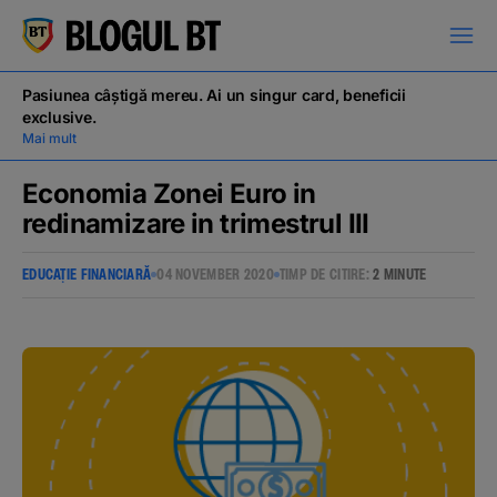
latinești
кириллица
Pasiunea câștigă mereu. Ai un singur card, beneficii
exclusive.
Mai mult
Economia Zonei Euro in
redinamizare in trimestrul III
Campanii
EDUCAȚIE FINANCIARĂ
04 NOVEMBER 2020
TIMP DE CITIRE:
2 MINUTE
Educație financiară
BT Pay
Evenimente