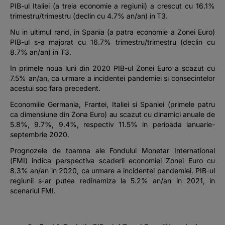
PIB-ul Italiei (a treia economie a regiunii) a crescut cu 16.1%
trimestru/trimestru (declin cu 4.7% an/an) in T3.
Nu in ultimul rand, in Spania (a patra economie a Zonei Euro)
PIB-ul s-a majorat cu 16.7% trimestru/trimestru (declin cu
8.7% an/an) in T3.
In primele noua luni din 2020 PIB-ul Zonei Euro a scazut cu
7.5% an/an, ca urmare a incidentei pandemiei si consecintelor
acestui soc fara precedent.
Economiile Germania, Frantei, Italiei si Spaniei (primele patru
ca dimensiune din Zona Euro) au scazut cu dinamici anuale de
5.8%, 9.7%, 9.4%, respectiv 11.5% in perioada ianuarie-
septembrie 2020.
Prognozele de toamna ale Fondului Monetar International
(FMI) indica perspectiva scaderii economiei Zonei Euro cu
8.3% an/an in 2020, ca urmare a incidentei pandemiei. PIB-ul
regiunii s-ar putea redinamiza la 5.2% an/an in 2021, in
scenariul FMI.