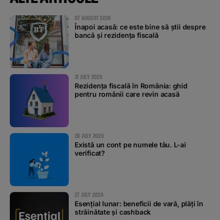
07 AUGUST 2026
Înapoi acasă: ce este bine să știi despre
bancă și rezidența fiscală
31 JULY 2026
Rezidența fiscală în România: ghid
pentru românii care revin acasă
28 JULY 2026
Există un cont pe numele tău. L-ai
verificat?
27 JULY 2026
Esențial lunar: beneficii de vară, plăți în
străinătate și cashback