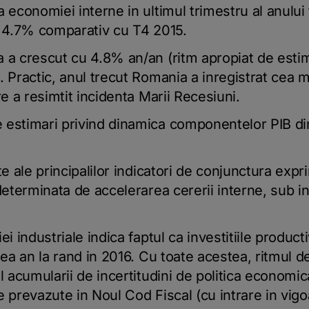
a economiei interne in ultimul trimestru al anului
u 4.7% comparativ cu T4 2015.
 a crescut cu 4.8% an/an (ritm apropiat de estima
. Practic, anul trecut Romania a inregistrat cea m
re a resimtit incidenta Marii Recesiuni.
estimari privind dinamica componentelor PIB din 
te ale principalilor indicatori de conjunctura exp
determinata de accelerarea cererii interne, sub inf
ei industriale indica faptul ca investitiile produ
lea an la rand in 2016. Cu toate acestea, ritmul 
l acumularii de incertitudini de politica economica
 prevazute in Noul Cod Fiscal (cu intrare in vigoa