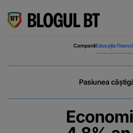
latinești
кириллица
Campanii
Educație financ
Pasiunea câștigă
Economia