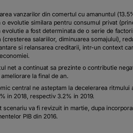
rarea vanzarilor din comertul cu amanuntul (13.
a o evolutie similara pentru consumul privat (pr
 evolutie a fost determinata de o serie de factori
a (cresterea salariilor, diminuarea somajului), re
antare si relansarea creditarii, intr-un context ca
a economiei.
l net a continuat sa prezinte o contributie negati
ameliorare la final de an.
mic central ne asteptam la decelerarea ritmului 
% in 2018, respectiv 3.2% in 2019.
 scenariu va fi revizuit in martie, dupa incorpor
entelor PIB din 2016.