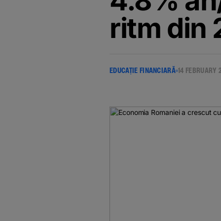
4.8% an/
ritm din
EDUCAȚIE FINANCIARĂ
14 FEBRUARY 