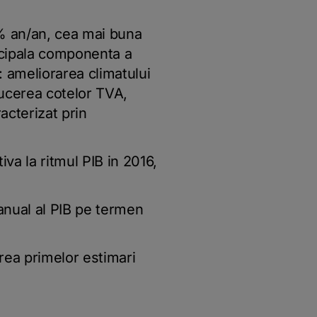
5% an/an, cea mai buna
incipala componenta a
: ameliorarea climatului
ducerea cotelor TVA,
racterizat prin
va la ritmul PIB in 2016,
anual al PIB pe termen
area primelor estimari