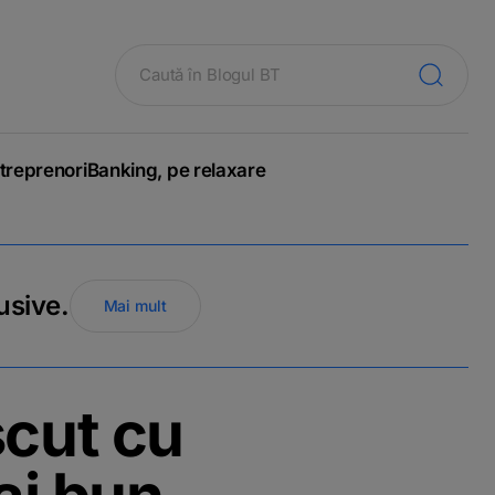
treprenori
Banking, pe relaxare
usive.
Mai mult
cut cu