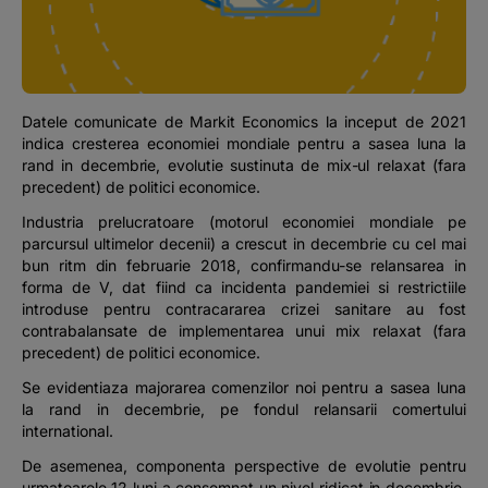
Podcast
The MacRO Zone
Datele comunicate de Markit Economics la inceput de 2021
Pentru antreprenori
indica cresterea economiei mondiale pentru a sasea luna la
rand in decembrie, evolutie sustinuta de mix-ul relaxat (fara
precedent) de politici economice.
Banking, pe relaxare
Industria prelucratoare (motorul economiei mondiale pe
parcursul ultimelor decenii) a crescut in decembrie cu cel mai
bun ritm din februarie 2018, confirmandu-se relansarea in
forma de V, dat fiind ca incidenta pandemiei si restrictiile
introduse pentru contracararea crizei sanitare au fost
contrabalansate de implementarea unui mix relaxat (fara
precedent) de politici economice.
Se evidentiaza majorarea comenzilor noi pentru a sasea luna
la rand in decembrie, pe fondul relansarii comertului
international.
De asemenea, componenta perspective de evolutie pentru
urmatoarele 12 luni a consemnat un nivel ridicat in decembrie,