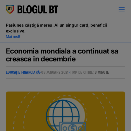
latinești
кириллица
Pasiunea câștigă mereu. Ai un singur card, beneficii
exclusive.
Mai mult
Economia mondiala a continuat sa
creasca in decembrie
Campanii
EDUCAȚIE FINANCIARĂ
08 JANUARY 2021
TIMP DE CITIRE:
3 MINUTE
Educație financiară
BT Pay
Evenimente