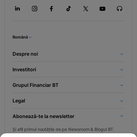
Română
Despre noi
Investitori
Grupul Financiar BT
Legal
Abonează-te la newsletter
Și afli primul noutățile de pe Newsroom & Blogul BT.