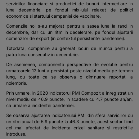
serviciilor financiare si productiei de bunuri intermediare in
luna decembrie, pe fondul mix-ului relaxat de politici
economice si startului campaniei de vaccinare.
Comenzile noi s-au majorat pentru a sasea luna la rand in
decembrie, dar cu un ritm in decelerare, pe fondul ajustarii
comenzilor de export (in contextul persistentei pandemiei).
Totodata, companiile au generat locuri de munca pentru a
patra luna consecutiv in decembrie.
De asemenea, componenta perspective de evolutie pentru
urmatoarele 12 luni a persistat peste nivelul mediu pe termen
lung, cu toate ca se observa o diminuare raportat la
noiembrie.
Prin urmare, in 2020 indicatorul PMI Compozit a inregistrat un
nivel mediu de 46.9 puncte, in scadere cu 4.7 puncte an/an,
ca urmare a incidentei pandemiei.
Se observa ajustarea indicatorului PMI din sfera serviciilor cu
un ritm anual de 5.9 puncte la 46.3 puncte, acest sector fiind
cel mai afectat de incidenta crizei sanitare si restrictiile
introduse.