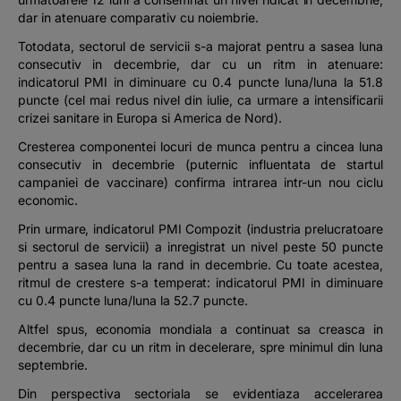
dar in atenuare comparativ cu noiembrie.
Totodata, sectorul de servicii s-a majorat pentru a sasea luna
consecutiv in decembrie, dar cu un ritm in atenuare:
indicatorul PMI in diminuare cu 0.4 puncte luna/luna la 51.8
puncte (cel mai redus nivel din iulie, ca urmare a intensificarii
crizei sanitare in Europa si America de Nord).
Cresterea componentei locuri de munca pentru a cincea luna
consecutiv in decembrie (puternic influentata de startul
campaniei de vaccinare) confirma intrarea intr-un nou ciclu
economic.
Prin urmare, indicatorul PMI Compozit (industria prelucratoare
si sectorul de servicii) a inregistrat un nivel peste 50 puncte
pentru a sasea luna la rand in decembrie. Cu toate acestea,
ritmul de crestere s-a temperat: indicatorul PMI in diminuare
cu 0.4 puncte luna/luna la 52.7 puncte.
Altfel spus, economia mondiala a continuat sa creasca in
decembrie, dar cu un ritm in decelerare, spre minimul din luna
septembrie.
Din perspectiva sectoriala se evidentiaza accelerarea