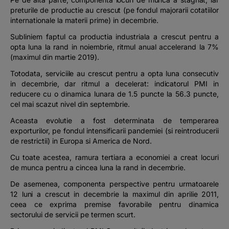
preturile de productie au crescut (pe fondul majorarii cotatiilor
internationale la materii prime) in decembrie.
Subliniem faptul ca productia industriala a crescut pentru a
opta luna la rand in noiembrie, ritmul anual accelerand la 7%
(maximul din martie 2019).
Totodata, serviciile au crescut pentru a opta luna consecutiv
in decembrie, dar ritmul a decelerat: indicatorul PMI in
reducere cu o dinamica lunara de 1.5 puncte la 56.3 puncte,
cel mai scazut nivel din septembrie.
Aceasta evolutie a fost determinata de temperarea
exporturilor, pe fondul intensificarii pandemiei (si reintroducerii
de restrictii) in Europa si America de Nord.
Cu toate acestea, ramura tertiara a economiei a creat locuri
de munca pentru a cincea luna la rand in decembrie.
De asemenea, componenta perspective pentru urmatoarele
12 luni a crescut in decembrie la maximul din aprilie 2011,
ceea ce exprima premise favorabile pentru dinamica
sectorului de servicii pe termen scurt.