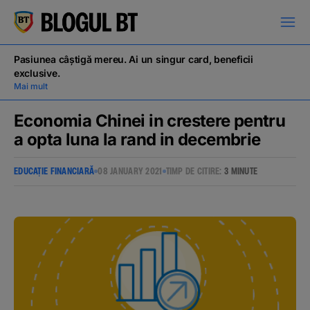
latinești
кириллица
Pasiunea câștigă mereu. Ai un singur card, beneficii
exclusive.
Mai mult
Economia Chinei in crestere pentru
a opta luna la rand in decembrie
Campanii
EDUCAȚIE FINANCIARĂ
08 JANUARY 2021
TIMP DE CITIRE:
3 MINUTE
Educație financiară
BT Pay
Evenimente