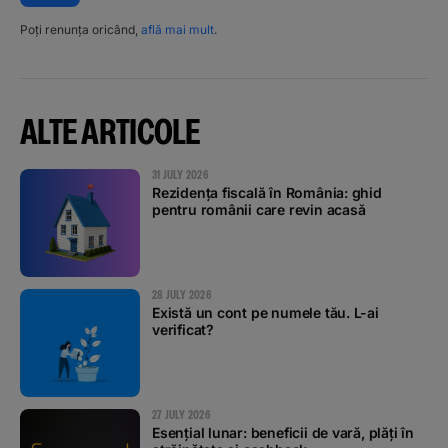
Poți renunța oricând,
află mai mult
.
ALTE ARTICOLE
31 JULY 2026
Rezidența fiscală în România: ghid
pentru românii care revin acasă
28 JULY 2026
Există un cont pe numele tău. L-ai
verificat?
27 JULY 2026
Esențial lunar: beneficii de vară, plăți în