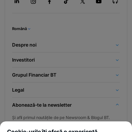
Română
Despre noi
Investitori
Grupul Financiar BT
Legal
Abonează-te la newsletter
Și afli primul noutățile de pe Newsroom & Blogul BT.
Cookie-urile îți oferă o experiență