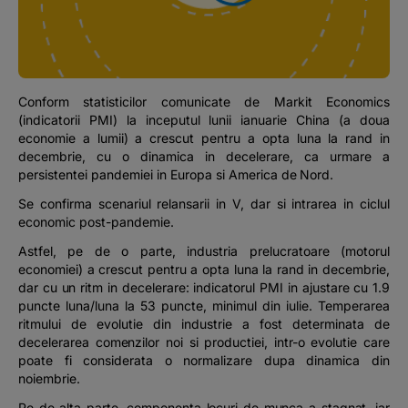
Podcast
The MacRO Zone
Conform statisticilor comunicate de Markit Economics
Pentru antreprenori
(indicatorii PMI) la inceputul lunii ianuarie China (a doua
economie a lumii) a crescut pentru a opta luna la rand in
decembrie, cu o dinamica in decelerare, ca urmare a
Banking, pe relaxare
persistentei pandemiei in Europa si America de Nord.
Se confirma scenariul relansarii in V, dar si intrarea in ciclul
economic post-pandemie.
Astfel, pe de o parte, industria prelucratoare (motorul
economiei) a crescut pentru a opta luna la rand in decembrie,
dar cu un ritm in decelerare: indicatorul PMI in ajustare cu 1.9
puncte luna/luna la 53 puncte, minimul din iulie. Temperarea
ritmului de evolutie din industrie a fost determinata de
decelerarea comenzilor noi si productiei, intr-o evolutie care
poate fi considerata o normalizare dupa dinamica din
noiembrie.
Pe de alta parte, componenta locuri de munca a stagnat, iar