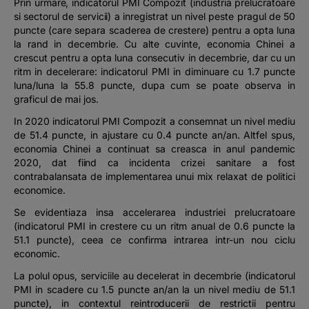
Prin urmare, indicatorul PMI Compozit (industria prelucratoare
si sectorul de servicii) a inregistrat un nivel peste pragul de 50
puncte (care separa scaderea de crestere) pentru a opta luna
la rand in decembrie. Cu alte cuvinte, economia Chinei a
crescut pentru a opta luna consecutiv in decembrie, dar cu un
ritm in decelerare: indicatorul PMI in diminuare cu 1.7 puncte
luna/luna la 55.8 puncte, dupa cum se poate observa in
graficul de mai jos.
In 2020 indicatorul PMI Compozit a consemnat un nivel mediu
de 51.4 puncte, in ajustare cu 0.4 puncte an/an. Altfel spus,
economia Chinei a continuat sa creasca in anul pandemic
2020, dat fiind ca incidenta crizei sanitare a fost
contrabalansata de implementarea unui mix relaxat de politici
economice.
Se evidentiaza insa accelerarea industriei prelucratoare
(indicatorul PMI in crestere cu un ritm anual de 0.6 puncte la
51.1 puncte), ceea ce confirma intrarea intr-un nou ciclu
economic.
La polul opus, serviciile au decelerat in decembrie (indicatorul
PMI in scadere cu 1.5 puncte an/an la un nivel mediu de 51.1
puncte), in contextul reintroducerii de restrictii pentru