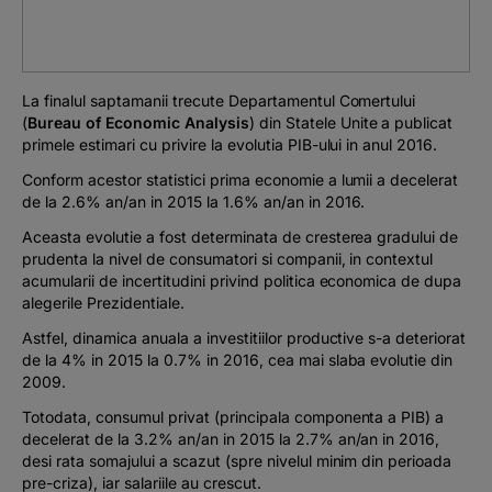
Podcast
The MacRO Zone
La finalul saptamanii trecute Departamentul Comertului
(
Bureau of Economic Analysis
) din Statele Unite a publicat
Pentru antreprenori
primele estimari cu privire la evolutia PIB-ului in anul 2016.
Conform acestor statistici prima economie a lumii a decelerat
Banking, pe relaxare
de la 2.6% an/an in 2015 la 1.6% an/an in 2016.
Aceasta evolutie a fost determinata de cresterea gradului de
prudenta la nivel de consumatori si companii, in contextul
acumularii de incertitudini privind politica economica de dupa
alegerile Prezidentiale.
Astfel, dinamica anuala a investitiilor productive s-a deteriorat
de la 4% in 2015 la 0.7% in 2016, cea mai slaba evolutie din
2009.
Totodata, consumul privat (principala componenta a PIB) a
decelerat de la 3.2% an/an in 2015 la 2.7% an/an in 2016,
desi rata somajului a scazut (spre nivelul minim din perioada
pre-criza), iar salariile au crescut.