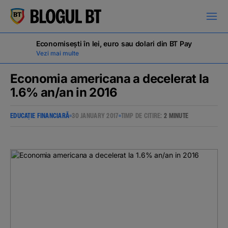
latinești
кириллица
Economisești în lei, euro sau dolari din BT Pay
Vezi mai multe
Economia americana a decelerat la
1.6% an/an in 2016
Campanii
EDUCAȚIE FINANCIARĂ
30 JANUARY 2017
TIMP DE CITIRE:
2 MINUTE
Educație financiară
BT Pay
Evenimente