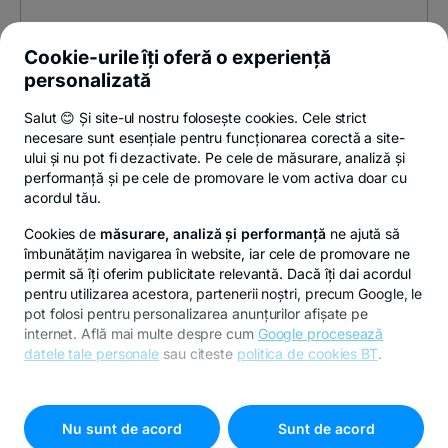
Cookie-urile îți oferă o experiență
personalizată
Salut 😊 Și site-ul nostru folosește cookies. Cele strict
necesare sunt esențiale pentru funcționarea corectă a site-
ului și nu pot fi dezactivate. Pe cele de măsurare, analiză și
performanță și pe cele de promovare le vom activa doar cu
acordul tău.
Cookies de
măsurare, analiză și performanță
ne ajută să
îmbunătățim navigarea în website, iar cele de promovare ne
permit să îți oferim publicitate relevantă. Dacă îți dai acordul
pentru utilizarea acestora, partenerii noștri, precum Google, le
pot folosi pentru personalizarea anunțurilor afișate pe
internet. Află mai multe despre cum
Google procesează
datele tale personale
sau citeste
politica de cookies BT
.
Pentru personalizarea preferințelor selectează
"
Setari
cookies
"
Nu sunt de acord
Sunt de acord