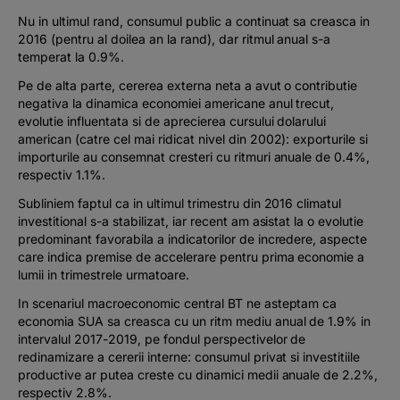
Nu in ultimul rand, consumul public a continuat sa creasca in
2016 (pentru al doilea an la rand), dar ritmul anual s-a
temperat la 0.9%.
Pe de alta parte, cererea externa neta a avut o contributie
negativa la dinamica economiei americane anul trecut,
evolutie influentata si de aprecierea cursului dolarului
american (catre cel mai ridicat nivel din 2002): exporturile si
importurile au consemnat cresteri cu ritmuri anuale de 0.4%,
respectiv 1.1%.
Subliniem faptul ca in ultimul trimestru din 2016 climatul
investitional s-a stabilizat, iar recent am asistat la o evolutie
predominant favorabila a indicatorilor de incredere, aspecte
care indica premise de accelerare pentru prima economie a
lumii in trimestrele urmatoare.
In scenariul macroeconomic central BT ne asteptam ca
economia SUA sa creasca cu un ritm mediu anual de 1.9% in
intervalul 2017-2019, pe fondul perspectivelor de
redinamizare a cererii interne: consumul privat si investitiile
productive ar putea creste cu dinamici medii anuale de 2.2%,
respectiv 2.8%.