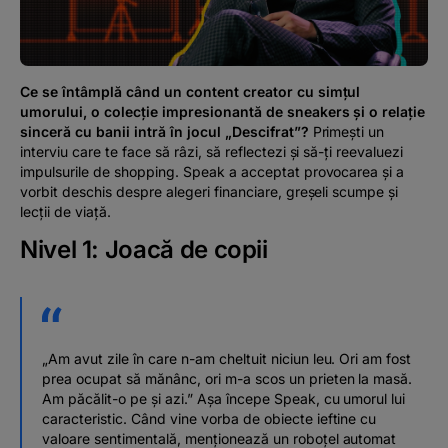
Podcast
The MacRO Zone
Ce se întâmplă când un content creator cu simțul
umorului, o colecție impresionantă de sneakers și o relație
Pentru antreprenori
sinceră cu banii intră în jocul „Descifrat”?
Primești un
interviu care te face să râzi, să reflectezi și să-ți reevaluezi
impulsurile de shopping. Speak a acceptat provocarea și a
Banking, pe relaxare
vorbit deschis despre alegeri financiare, greșeli scumpe și
lecții de viață.
Nivel 1: Joacă de copii
„Am avut zile în care n-am cheltuit niciun leu. Ori am fost
prea ocupat să mănânc, ori m-a scos un prieten la masă.
Am păcălit-o pe și azi.” Așa începe Speak, cu umorul lui
caracteristic. Când vine vorba de obiecte ieftine cu
valoare sentimentală, menționează un roboțel automat