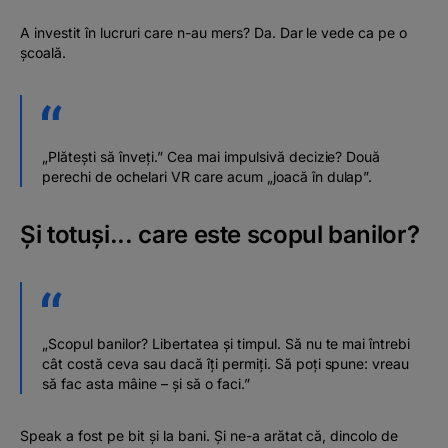
A investit în lucruri care n-au mers? Da. Dar le vede ca pe o
școală.
„Plătești să înveți.” Cea mai impulsivă decizie? Două
perechi de ochelari VR care acum „joacă în dulap”.
Și totuși... care este scopul banilor?
„Scopul banilor? Libertatea și timpul. Să nu te mai întrebi
cât costă ceva sau dacă îți permiți. Să poți spune: vreau
să fac asta mâine – și să o faci.”
Speak a fost pe bit și la bani. Și ne-a arătat că, dincolo de