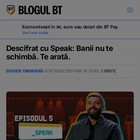
latinești
кириллица
Economisești în lei, euro sau dolari din BT Pay
Vezi mai multe
Descifrat cu Speak: Banii nu te
schimbă. Te arată.
Campanii
EDUCAȚIE FINANCIARĂ
10 OCTOBER 2025
TIMP DE CITIRE:
3 MINUTE
Educație financiară
BT Pay
Evenimente