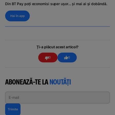
Din BT Pay poți economisi super ușor... și mai ai și dobândă.
Hai în app
Ți-a plăcut acest articol?
0
0
ABONEAZĂ-TE LA
NOUTĂȚI
E-mail
Trimite