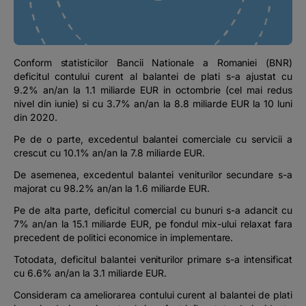
Podcast
The MacRO Zone
Conform statisticilor Bancii Nationale a Romaniei (BNR)
deficitul contului curent al balantei de plati s-a ajustat cu
Pentru antreprenori
9.2% an/an la 1.1 miliarde EUR in octombrie (cel mai redus
nivel din iunie) si cu 3.7% an/an la 8.8 miliarde EUR la 10 luni
din 2020.
Banking, pe relaxare
Pe de o parte, excedentul balantei comerciale cu servicii a
crescut cu 10.1% an/an la 7.8 miliarde EUR.
De asemenea, excedentul balantei veniturilor secundare s-a
majorat cu 98.2% an/an la 1.6 miliarde EUR.
Pe de alta parte, deficitul comercial cu bunuri s-a adancit cu
7% an/an la 15.1 miliarde EUR, pe fondul mix-ului relaxat fara
precedent de politici economice in implementare.
Totodata, deficitul balantei veniturilor primare s-a intensificat
cu 6.6% an/an la 3.1 miliarde EUR.
Consideram ca ameliorarea contului curent al balantei de plati