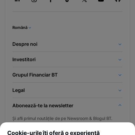
Română
Despre noi
Investitori
Grupul Financiar BT
Legal
Abonează-te la newsletter
Și afli primul noutățile de pe Newsroom & Blogul BT.
Cookie-urile îți oferă o experiență