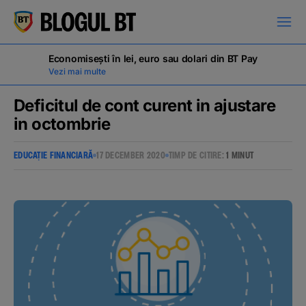
latinești
кириллица
Economisești în lei, euro sau dolari din BT Pay
Vezi mai multe
Deficitul de cont curent in ajustare
in octombrie
Campanii
EDUCAȚIE FINANCIARĂ
17 DECEMBER 2020
TIMP DE CITIRE:
1 MINUT
Educație financiară
BT Pay
Evenimente