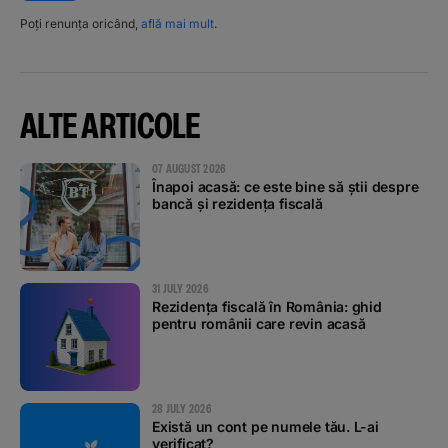
Poți renunța oricând,
află mai mult
.
ALTE ARTICOLE
07 AUGUST 2026
Înapoi acasă: ce este bine să știi despre
bancă și rezidența fiscală
31 JULY 2026
Rezidența fiscală în România: ghid
pentru românii care revin acasă
28 JULY 2026
Există un cont pe numele tău. L-ai
verificat?