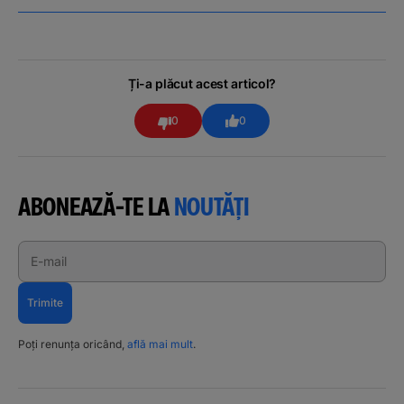
Ți-a plăcut acest articol?
0
0
ABONEAZĂ-TE LA
NOUTĂȚI
E-mail
Trimite
Poți renunța oricând,
află mai mult
.