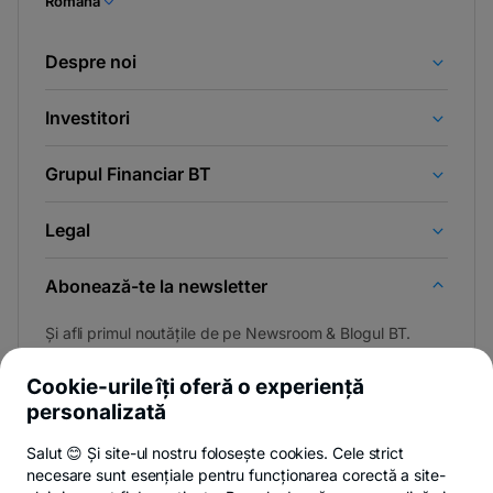
Română
Despre noi
Investitori
Grupul Financiar BT
Legal
Abonează-te la newsletter
Și afli primul noutățile de pe Newsroom & Blogul BT.
Cookie-urile îți oferă o experiență
personalizată
Poți renunța oricând,
vezi detalii
.
Salut 😊 Și site-ul nostru folosește cookies. Cele strict
necesare sunt esențiale pentru funcționarea corectă a site-