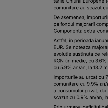
tarile Uniunii Europene (
comunitare au scazut cu 
De asemenea, importurile
pe fondul majorarii comp
Componenta extra-comuni
Astfel, in perioada ianu
EUR. Se noteaza majorar
evolutie sustinuta de re
RON (in medie, cu 3.6% a
cu 5.9% an/an, la 13.2 m
Importurile au urcat cu 
comunitare cu 9.9% an/an
a consumului privat, dar 
scazut cu 0.9% an/an, la
Prin urmare, deficitul ba