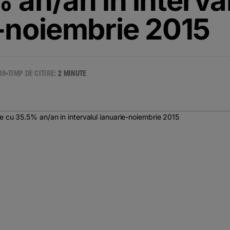
 an/an in interva
-noiembrie 2015
16
TIMP DE CITIRE:
2 MINUTE