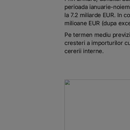
perioada ianuarie-noiemb
la 7.2 miliarde EUR. In 
milioane EUR (dupa exce
Pe termen mediu previzio
cresteri a importurilor c
cererii interne.