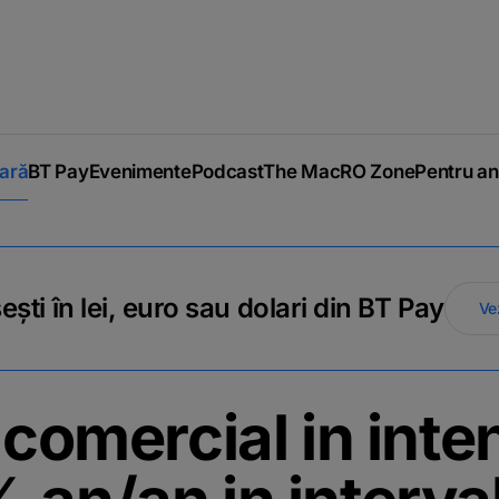
iară
BT Pay
Evenimente
Podcast
The MacRO Zone
Pentru an
ti în lei, euro sau dolari din BT Pay
Ve
 comercial in inte