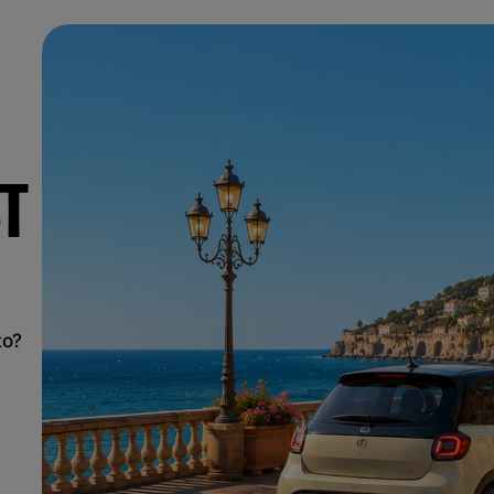
T
to?