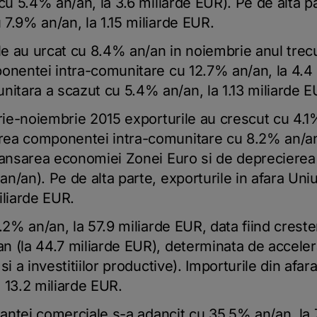
cu 5.4% an/an, la 3.6 miliarde EUR). Pe de alta pa
7.9% an/an, la 1.15 miliarde EUR.
 au urcat cu 8.4% an/an in noiembrie anul trecut
onentei intra-comunitare cu 12.7% an/an, la 4.4
tara a scazut cu 5.4% an/an, la 1.13 miliarde E
arie-noiembrie 2015 exporturile au crescut cu 4.1%
ea componentei intra-comunitare cu 8.2% an/an 
lansarea economiei Zonei Euro si de deprecierea c
n/an). Pe de alta parte, exporturile in afara Uni
iliarde EUR.
7.2% an/an, la 57.9 miliarde EUR, data fiind cres
 (la 44.7 miliarde EUR), determinata de accelera
si a investitiilor productive). Importurile din afa
 13.2 miliarde EUR.
lantei comerciale s-a adancit cu 35.5% an/an, la 