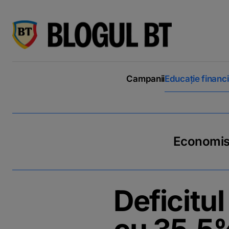
latinești
кириллица
Campanii
Educație financ
Economiseș
Deficitul