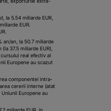
rte, exporturile extra-
, la 5.54 miliarde EUR,
 miliarde EUR.
UR.
 an/an, la 50.7 miliarde
(la 37.5 miliarde EUR),
ursului real efectiv al
unii Europene au scazut
terea componentei intra-
rea cererii interne (atat
ra Uniunii Europene au
7.2 miliarde EUR, in