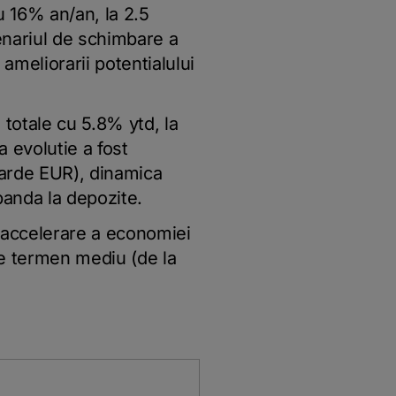
cu 16% an/an, la 2.5
enariul de schimbare a
meliorarii potentialului
 totale cu 5.8% ytd, la
 evolutie a fost
iarde EUR), dinamica
banda la depozite.
 accelerare a economiei
pe termen mediu (de la