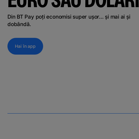
Din BT Pay poți economisi super ușor... și mai ai și
dobândă.
Hai în app