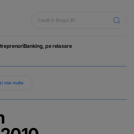
treprenori
Banking, pe relaxare
zi mai multe
n