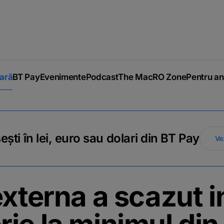
iară
BT Pay
Evenimente
Podcast
The MacRO Zone
Pentru an
ti în lei, euro sau dolari din BT Pay
Ve
externa a scazut i