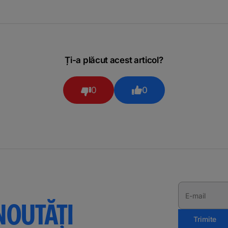
Ți-a plăcut acest articol?
0
0
E-mail
NOUTĂȚI
Trimite