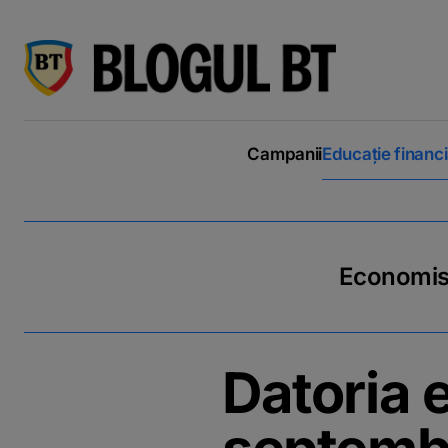
latinești
кириллица
Campanii
Educație financ
Economiseș
Datoria 