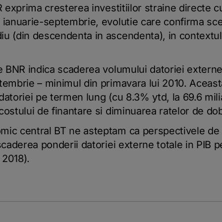
R exprima cresterea investitiilor straine directe 
 ianuarie-septembrie, evolutie care confirma sc
u (din descendenta in ascendenta), in contextul a
le BNR indica scaderea volumului datoriei externe
tembrie – minimul din primavara lui 2010. Aceasta
datoriei pe termen lung (cu 8.3% ytd, la 69.6 mil
costului de finantare si diminuarea ratelor de do
mic central BT ne asteptam ca perspectivele de
 scaderea ponderii datoriei externe totale in PIB 
 2018).