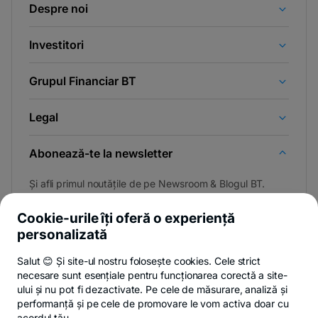
Despre noi
Investitori
Grupul Financiar BT
Legal
Abonează-te la newsletter
Și afli primul noutățile de pe Newsroom & Blogul BT.
Cookie-urile îți oferă o experiență
personalizată
Poți renunța oricând,
vezi detalii
.
Salut 😊 Și site-ul nostru folosește cookies. Cele strict
necesare sunt esențiale pentru funcționarea corectă a site-
ului și nu pot fi dezactivate. Pe cele de măsurare, analiză și
performanță și pe cele de promovare le vom activa doar cu
Privacy Hub
Politica de confidențialitate
Politica de cookies
S
acordul tău.