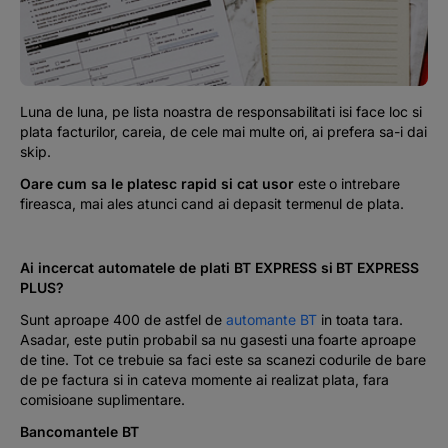
Podcast
The MacRO Zone
Luna de luna, pe lista noastra de responsabilitati isi face loc si
Pentru antreprenori
plata facturilor, careia, de cele mai multe ori, ai prefera sa-i dai
skip.
Banking, pe relaxare
Oare cum sa le platesc rapid si cat usor
este o intrebare
fireasca, mai ales atunci cand ai depasit termenul de plata.
Ai incercat automatele de plati BT EXPRESS si BT EXPRESS
PLUS?
Sunt aproape 400 de astfel de
automante BT
in toata tara.
Asadar, este putin probabil sa nu gasesti una foarte aproape
de tine. Tot ce trebuie sa faci este sa scanezi codurile de bare
de pe factura si in cateva momente ai realizat plata, fara
comisioane suplimentare.
Bancomantele BT