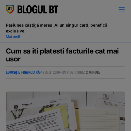
latinești
кириллица
Pasiunea câștigă mereu. Ai un singur card, beneficii
exclusive.
Mai mult
Cum sa iti platesti facturile cat mai
usor
Campanii
EDUCAȚIE FINANCIARĂ
17 JULY 2019
TIMP DE CITIRE:
2 MINUTE
Educație financiară
BT Pay
Evenimente