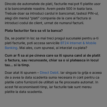
Dincolo de automatele de plati, facturile mai pot fi platite usor
si la bancomatele noastre. Avem peste 500 in toata tara.
Trebuie doar sa introduci cardul in bancomat, tastezi PIN-ul,
alegi din meniul “plati” compania de la care ai factura si
introduci codul de client, urmat de numarul facturii.
Plata facturilor fara sa vii la banca?
Da, se poate! In loc sa mai treci pragul sucursalei pentru a-ti
plati facturile, poti accesa serviciile
BT24 Internet & Mobile
Banking
. Mai ales, cum spuneai, ai intarziat cu plata?
Cum ar fi sa ai pe cineva care sa iti spuna cand ai de platit
o factura, sau recunoaste, chiar sa o si plateasca in locul
tau... si la timp.
Doar atat iti spunem –
Direct Debit
. Iar singura ta grija e aceea
de a avea la data scadenta suma necesara in cont pentru ca
platile catre furnizorii de utilitati sa fie procesate automat. In
acest fel economisesti timp, iar facturile tale sunt mereu
platite la data scadenta.