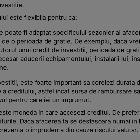
vestitie.
i este flexibila pentru ca:
 poate fi adaptat specificului sezonier al afaceri
iv de o perioada de gratie. De exemplu, daca vre
orul unui credit de investitii, perioada de gratie
ecesar aducerii echipamentului, instalarii lui, ins
une.
estitii, este foarte important sa corelezi durata
a creditului, astfel incat sursa de rambursare sa
ivul pentru care iei un imprumut.
este moneda in care accesezi creditul. De prefer
iturile. Daca afacerea ta se desfasoara numai in l
prezenta o imprudenta din cauza riscului valutar.