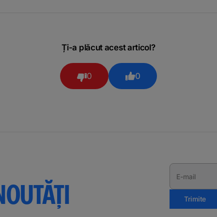
Ți-a plăcut acest articol?
0
0
E-mail
NOUTĂȚI
Trimite