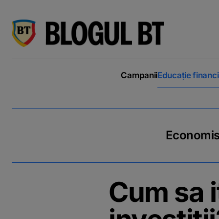
latinești
кириллица
Campanii
Educație financ
Economiseș
Cum sa it