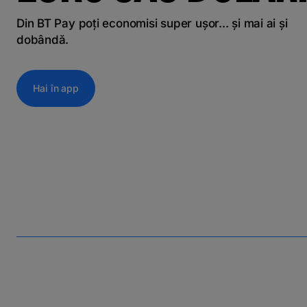
Din BT Pay poți economisi super ușor... și mai ai și
dobândă.
Hai în app