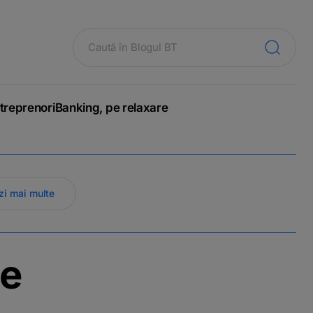
treprenori
Banking, pe relaxare
zi mai multe
de