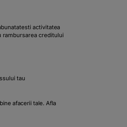
mbunatatesti activitatea
ru rambursarea creditului
ssului tau
ine afacerii tale. Afla