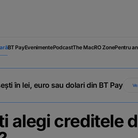
iară
BT Pay
Evenimente
Podcast
The MacRO Zone
Pentru an
ti în lei, euro sau dolari din BT Pay
Ve
i alegi creditele 