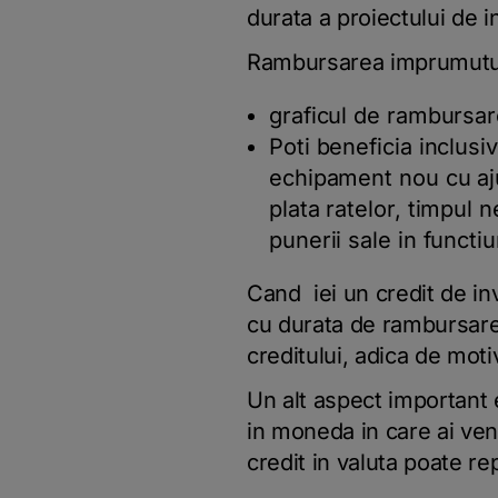
durata a proiectului de in
Rambursarea imprumutulu
graficul de rambursare
Poti beneficia inclus
echipament nou cu ajut
plata ratelor, timpul n
punerii sale in functi
Cand iei un credit de inv
cu durata de rambursare 
creditului, adica de mot
Un alt aspect important 
in moneda in care ai ven
credit in valuta poate re