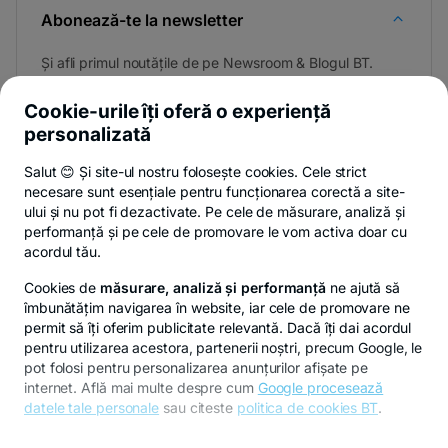
Abonează-te la newsletter
Și afli primul noutățile de pe Newsroom & Blogul BT.
Cookie-urile îți oferă o experiență
personalizată
Poți renunța oricând,
vezi detalii
.
Salut 😊 Și site-ul nostru folosește cookies. Cele strict
necesare sunt esențiale pentru funcționarea corectă a site-
ului și nu pot fi dezactivate. Pe cele de măsurare, analiză și
performanță și pe cele de promovare le vom activa doar cu
Privacy Hub
Politica de confidențialitate
Politica de cookies
S
acordul tău.
Cookies de
măsurare, analiză și performanță
ne ajută să
îmbunătățim navigarea în website, iar cele de promovare ne
permit să îți oferim publicitate relevantă. Dacă îți dai acordul
pentru utilizarea acestora, partenerii noștri, precum Google, le
© Copyright 2026 Banca Transilvania. Toate drepturile
pot folosi pentru personalizarea anunțurilor afișate pe
rezervate.
internet. Află mai multe despre cum
Google procesează
datele tale personale
sau citeste
politica de cookies BT
.
Pentru personalizarea preferințelor selectează
"
Setari