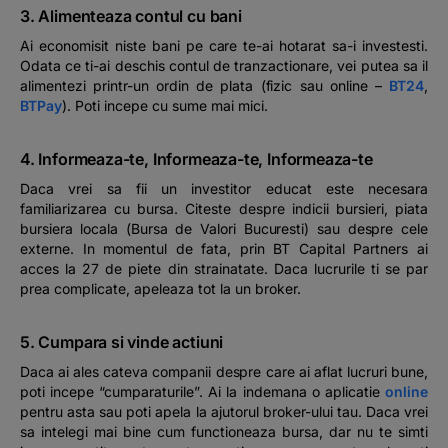
3. Alimenteaza contul cu bani
Ai economisit niste bani pe care te-ai hotarat sa-i investesti.
Odata ce ti-ai deschis contul de tranzactionare, vei putea sa il
alimentezi printr-un ordin de plata (fizic sau online –
BT24
,
BTPay
). Poti incepe cu sume mai mici.
4. Informeaza-te, Informeaza-te, Informeaza-te
Daca vrei sa fii un investitor educat este necesara
familiarizarea cu bursa. Citeste despre indicii bursieri, piata
bursiera locala (Bursa de Valori Bucuresti) sau despre cele
externe. In momentul de fata, prin BT Capital Partners ai
acces la 27 de piete din strainatate. Daca lucrurile ti se par
prea complicate, apeleaza tot la un broker.
5. Cumpara si vinde actiuni
Daca ai ales cateva companii despre care ai aflat lucruri bune,
poti incepe “cumparaturile”. Ai la indemana o aplicatie
online
pentru asta sau poti apela la ajutorul broker-ului tau. Daca vrei
sa intelegi mai bine cum functioneaza bursa, dar nu te simti