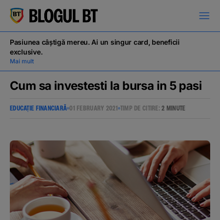
latinești
кириллица
Pasiunea câștigă mereu. Ai un singur card, beneficii
exclusive.
Mai mult
Cum sa investesti la bursa in 5 pasi
EDUCAȚIE FINANCIARĂ
01 FEBRUARY 2021
TIMP DE CITIRE:
2 MINUTE
Campanii
Educație financiară
BT Pay
Evenimente