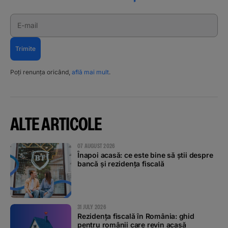
E-mail
Trimite
Poți renunța oricând,
află mai mult
.
ALTE ARTICOLE
07 AUGUST 2026
Înapoi acasă: ce este bine să știi despre
bancă și rezidența fiscală
31 JULY 2026
Rezidența fiscală în România: ghid
pentru românii care revin acasă