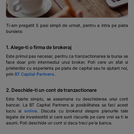
Podcast
The MacRO Zone
Ti-am pregatit 5 pasi simpli de urmat, pentru a intra pe piata
bursiera:
Pentru antreprenori
1. Alege-ti o firma de brokeraj
Banking, pe relaxare
Este primul pas necesar, pentru ca tranzactionarea la bursa se
face doar prin intermediul unui broker. Poti cere un sfat si
prietenilor cu experienta pe piata de capital sau te ajutam noi,
prin
BT Capital Partners
.
2. Deschide-ti un cont de tranzactionare
Este foarte simplu, se aseamana cu deschiderea unui cont
bancar. La BT Capital Partners ai posibilitatea sa faci acest
lucru si
online
. Discuta cu brokerul despre planurile tale
legate de investestitii si care sunt riscurile pe care vrei sa ti le
asumi. Poti deschide un cont si daca treci pe la banca.