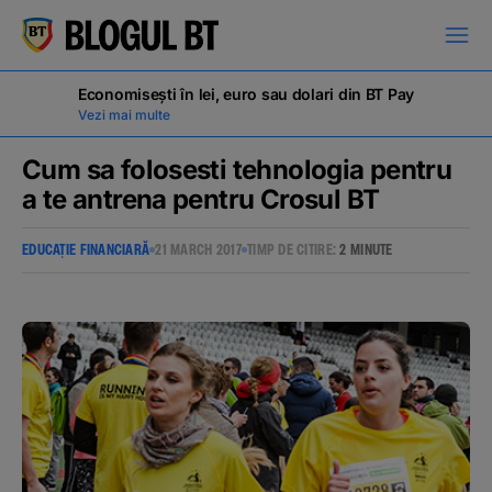
latinești
кириллица
Economisești în lei, euro sau dolari din BT Pay
Vezi mai multe
Cum sa folosesti tehnologia pentru
a te antrena pentru Crosul BT
Campanii
EDUCAȚIE FINANCIARĂ
21 MARCH 2017
TIMP DE CITIRE:
2 MINUTE
Educație financiară
BT Pay
Evenimente