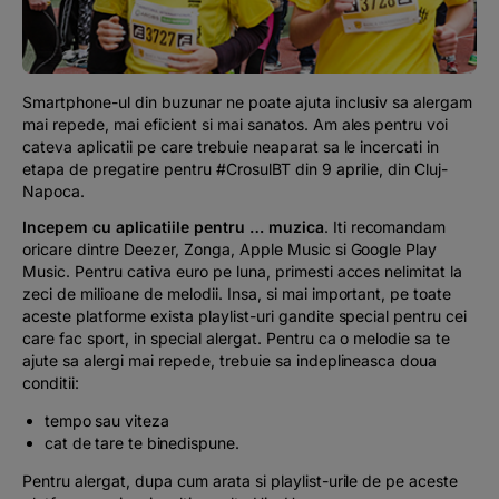
Podcast
The MacRO Zone
Smartphone-ul din buzunar ne poate ajuta inclusiv sa alergam
mai repede, mai eficient si mai sanatos. Am ales pentru voi
Pentru antreprenori
cateva aplicatii pe care trebuie neaparat sa le incercati in
etapa de pregatire pentru #CrosulBT din 9 aprilie, din Cluj-
Napoca.
Banking, pe relaxare
Incepem cu aplicatiile pentru … muzica
. Iti recomandam
oricare dintre Deezer, Zonga, Apple Music si Google Play
Music. Pentru cativa euro pe luna, primesti acces nelimitat la
zeci de milioane de melodii. Insa, si mai important, pe toate
aceste platforme exista playlist-uri gandite special pentru cei
care fac sport, in special alergat. Pentru ca o melodie sa te
ajute sa alergi mai repede, trebuie sa indeplineasca doua
conditii:
tempo sau viteza
cat de tare te binedispune.
Pentru alergat, dupa cum arata si playlist-urile de pe aceste