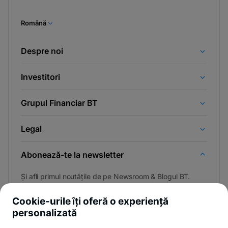
Română
Despre noi
Investitori
Grupul Financiar BT
Legal
Abonează-te la newsletter
Și afli primul noutățile de pe Newsroom & Blogul BT.
Cookie-urile îți oferă o experiență
personalizată
Poți renunța oricând,
vezi detalii
.