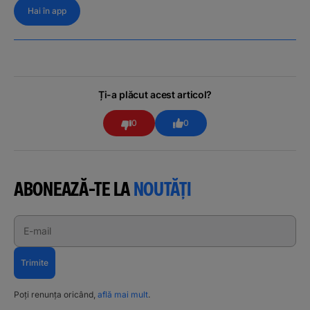
Hai în app
Ți-a plăcut acest articol?
0
0
ABONEAZĂ-TE LA
NOUTĂȚI
E-mail
Trimite
Poți renunța oricând,
află mai mult
.