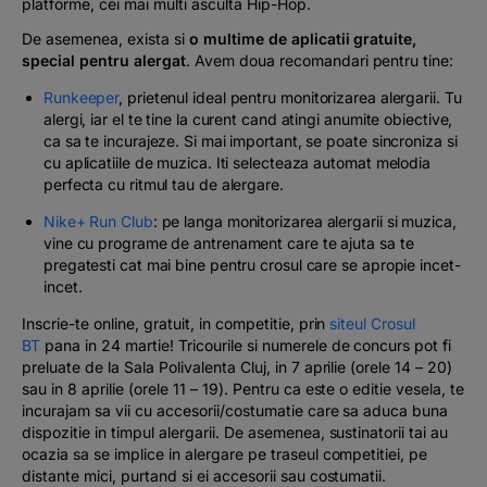
platforme, cei mai multi asculta Hip-Hop.
De asemenea, exista si
o multime de aplicatii gratuite,
special pentru alergat
. Avem doua recomandari pentru tine:
Runkeeper
, prietenul ideal pentru monitorizarea alergarii. Tu
alergi, iar el te tine la curent cand atingi anumite obiective,
ca sa te incurajeze. Si mai important, se poate sincroniza si
cu aplicatiile de muzica. Iti selecteaza automat melodia
perfecta cu ritmul tau de alergare.
Nike+ Run Club
: pe langa monitorizarea alergarii si muzica,
vine cu programe de antrenament care te ajuta sa te
pregatesti cat mai bine pentru crosul care se apropie incet-
incet.
Inscrie-te online, gratuit, in competitie, prin
siteul Crosul
BT
pana in 24 martie! Tricourile si numerele de concurs pot fi
preluate de la Sala Polivalenta Cluj, in 7 aprilie (orele 14 – 20)
sau in 8 aprilie (orele 11 – 19). Pentru ca este o editie vesela, te
incurajam sa vii cu accesorii/costumatie care sa aduca buna
dispozitie in timpul alergarii. De asemenea, sustinatorii tai au
ocazia sa se implice in alergare pe traseul competitiei, pe
distante mici, purtand si ei accesorii sau costumatii.