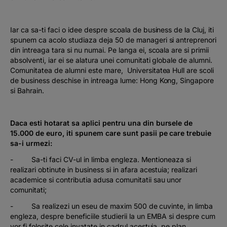
Iar ca sa-ti faci o idee despre scoala de business de la Cluj, iti
spunem ca acolo studiaza deja 50 de manageri si antreprenori
din intreaga tara si nu numai. Pe langa ei, scoala are si primii
absolventi, iar ei se alatura unei comunitati globale de alumni.
Comunitatea de alumni este mare, Universitatea Hull are scoli
de business deschise in intreaga lume: Hong Kong, Singapore
si Bahrain.
Daca esti hotarat sa aplici pentru una din bursele de
15.000 de euro, iti spunem care sunt pasii pe care trebuie
sa-i urmezi:
- Sa-ti faci CV-ul in limba engleza. Mentioneaza si
realizari obtinute in business si in afara acestuia; realizari
academice si contributia adusa comunitatii sau unor
comunitati;
- Sa realizezi un eseu de maxim 500 de cuvinte, in limba
engleza, despre beneficiile studierii la un EMBA si despre cum
vor fi folosite cele invatate in cadrul acestuia, pe plan