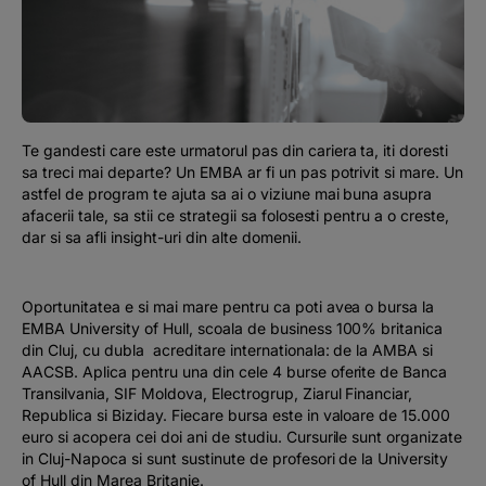
Podcast
The MacRO Zone
Pentru antreprenori
Te
gandesti care este urmatorul pas din cariera ta, iti doresti
sa treci mai departe? Un EMBA ar fi un pas potrivit si mare. Un
Banking, pe relaxare
astfel de program te ajuta sa ai o viziune mai buna asupra
afacerii tale, sa stii ce strategii sa folosesti pentru a o creste,
dar si sa afli insight-uri din alte domenii.
Oportunitatea e si mai mare pentru ca poti avea o bursa la
EMBA University of Hull, scoala de business 100% britanica
din Cluj, cu dubla acreditare internationala: de la AMBA si
AACSB. Aplica pentru una din cele 4 burse oferite de Banca
Transilvania, SIF Moldova, Electrogrup, Ziarul Financiar,
Republica si Biziday. Fiecare bursa este in valoare de 15.000
euro si acopera cei doi ani de studiu. Cursurile sunt organizate
in Cluj-Napoca si sunt sustinute de profesori de la University
of Hull din Marea Britanie.