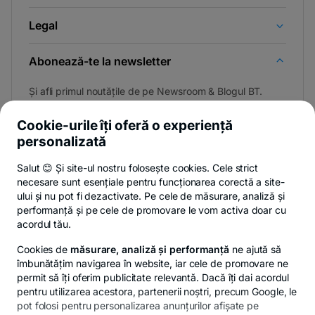
Legal
Abonează-te la newsletter
Și afli primul noutățile de pe Newsroom & Blogul BT.
Cookie-urile îți oferă o experiență
personalizată
Poți renunța oricând,
vezi detalii
.
Salut 😊 Și site-ul nostru folosește cookies. Cele strict
necesare sunt esențiale pentru funcționarea corectă a site-
ului și nu pot fi dezactivate. Pe cele de măsurare, analiză și
performanță și pe cele de promovare le vom activa doar cu
Privacy Hub
Politica de confidențialitate
Politica de cookies
S
acordul tău.
Cookies de
măsurare, analiză și performanță
ne ajută să
îmbunătățim navigarea în website, iar cele de promovare ne
permit să îți oferim publicitate relevantă. Dacă îți dai acordul
pentru utilizarea acestora, partenerii noștri, precum Google, le
© Copyright 2026 Banca Transilvania. Toate drepturile
pot folosi pentru personalizarea anunțurilor afișate pe
rezervate.