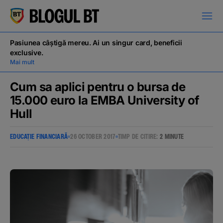
latinești
кириллица
Pasiunea câștigă mereu. Ai un singur card, beneficii
exclusive.
Mai mult
Cum sa aplici pentru o bursa de
15.000 euro la EMBA University of
Hull
Campanii
EDUCAȚIE FINANCIARĂ
26 OCTOBER 2017
TIMP DE CITIRE:
2 MINUTE
Educație financiară
BT Pay
Evenimente