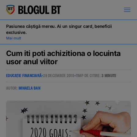
latinești
кириллица
Pasiunea câștigă mereu. Ai un singur card, beneficii
exclusive.
Mai mult
Cum iti poti achizitiona o locuinta
usor anul viitor
Campanii
EDUCAȚIE FINANCIARĂ
29 DECEMBER 2018
TIMP DE CITIRE:
3 MINUTE
Educație financiară
AUTOR:
MIHAELA BAN
BT Pay
Evenimente