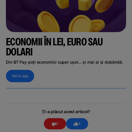
ECONOMII ÎN LEI, EURO SAU
DOLARI
Din BT Pay poți economisi super ușor... și mai ai și dobândă.
Hai în app
Ți-a plăcut acest articol?
0
3