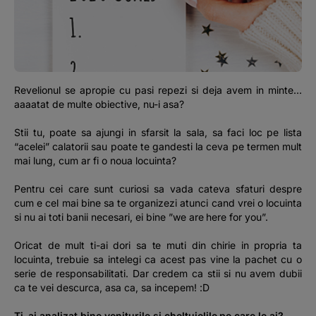
Podcast
The MacRO Zone
Pentru antreprenori
Revelionul se apropie cu pasi repezi si deja avem in minte…
aaaatat de multe obiective, nu-i asa?
Banking, pe relaxare
Stii tu, poate sa ajungi in sfarsit la sala, sa faci loc pe lista
“acelei” calatorii sau poate te gandesti la ceva pe termen mult
mai lung, cum ar fi o noua locuinta?
Pentru cei care sunt curiosi sa vada cateva sfaturi despre
cum e cel mai bine sa te organizezi atunci cand vrei o locuinta
si nu ai toti banii necesari, ei bine ”we are here for you”.
Oricat de mult ti-ai dori sa te muti din chirie in propria ta
locuinta, trebuie sa intelegi ca acest pas vine la pachet cu o
serie de responsabilitati. Dar credem ca stii si nu avem dubii
ca te vei descurca, asa ca, sa incepem! :D
Ti-ai analizat bine veniturile si cheltuielile pe care le ai?