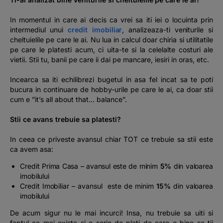
In momentul in care ai decis ca vrei sa iti iei o locuinta prin
intermediul unui
credit imobiliar
, analizeaza-ti veniturile si
cheltuielile pe care le ai. Nu lua in calcul doar chiria si utilitatile
pe care le platesti acum, ci uita-te si la celelalte costuri ale
vietii. Stii tu, banii pe care ii dai pe mancare, iesiri in oras, etc.
Incearca sa iti echilibrezi bugetul in asa fel incat sa te poti
bucura in continuare de hobby-urile pe care le ai, ca doar stii
cum e ”it’s all about that... balance”.
Stii ce avans trebuie sa platesti?
In ceea ce priveste avansul chiar TOT ce trebuie sa stii este
ca avem asa:
Credit Prima Casa – avansul este de minim
5%
din valoarea
imobilului
Credit Imobiliar – avansul este de minim
15%
din valoarea
imobilului
De acum sigur nu le mai incurci! Insa, nu trebuie sa uiti si
faptul ca mai exista si o serie de plati de care e bine sa tii