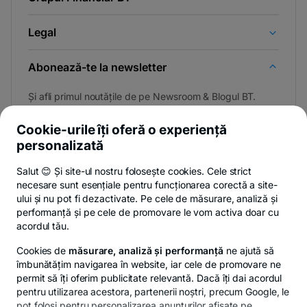
Legal
Abonează-te la newsletter
Și afli primul noutățile de pe Newsroom & Blogul BT.
Cookie-urile îți oferă o experiență
personalizată
Poți renunța oricând,
vezi detalii
.
Salut 😊 Și site-ul nostru folosește cookies. Cele strict
necesare sunt esențiale pentru funcționarea corectă a site-
ului și nu pot fi dezactivate. Pe cele de măsurare, analiză și
performanță și pe cele de promovare le vom activa doar cu
Privacy Hub
Politica de confidențialitate
Politica de cookies
S
acordul tău.
Cookies de
măsurare, analiză și performanță
ne ajută să
îmbunătățim navigarea în website, iar cele de promovare ne
permit să îți oferim publicitate relevantă. Dacă îți dai acordul
pentru utilizarea acestora, partenerii noștri, precum Google, le
© Copyright 2026 Banca Transilvania. Toate drepturile
pot folosi pentru personalizarea anunțurilor afișate pe
rezervate.