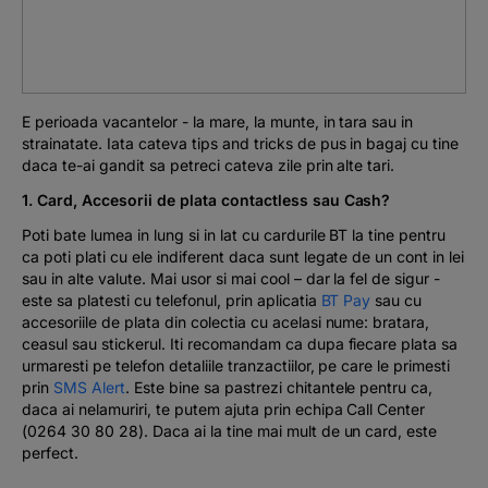
Podcast
The MacRO Zone
E perioada vacantelor - la mare, la munte, in tara sau in
Pentru antreprenori
strainatate. Iata cateva tips and tricks
de pus in bagaj
cu tine
daca te-ai gandit sa petreci cateva zile prin alte tari.
Banking, pe relaxare
1. Card, Accesorii de plata contactless sau Cash?
Poti bate lumea in lung si in lat
cu cardurile BT la tine pentru
ca poti plati cu ele indiferent daca sunt legate de un cont in lei
sau in alte valute. Mai usor si mai cool – dar la fel de sigur -
este sa platesti cu telefonul, prin aplicatia
BT Pay
sau cu
accesoriile de plata din colectia cu acelasi nume: bratara,
ceasul sau stickerul. Iti recomandam ca dupa fiecare plata sa
urmaresti pe telefon detaliile tranzactiilor, pe care le primesti
prin
SMS Alert
. Este bine sa pastrezi chitantele pentru ca,
daca ai nelamuriri, te putem ajuta prin echipa Call Center
(0264 30 80 28). Daca ai la tine mai mult de un card, este
perfect.