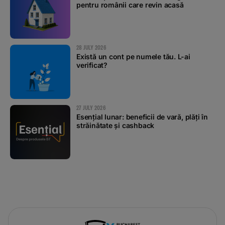
pentru românii care revin acasă
28 JULY 2026
Există un cont pe numele tău. L-ai
verificat?
27 JULY 2026
Esențial lunar: beneficii de vară, plăți în
străinătate și cashback