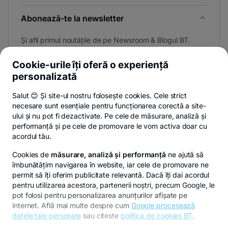
Abonează-te la newsletter
Și afli primul noutățile de pe Newsroom & Blogul BT.
Cookie-urile îți oferă o experiență
personalizată
Poți renunța oricând,
vezi detalii
.
Salut 😊 Și site-ul nostru folosește cookies. Cele strict
necesare sunt esențiale pentru funcționarea corectă a site-
ului și nu pot fi dezactivate. Pe cele de măsurare, analiză și
performanță și pe cele de promovare le vom activa doar cu
Privacy Hub
Politica de confidențialitate
Politica de cookies
S
acordul tău.
Cookies de
măsurare, analiză și performanță
ne ajută să
îmbunătățim navigarea în website, iar cele de promovare ne
permit să îți oferim publicitate relevantă. Dacă îți dai acordul
pentru utilizarea acestora, partenerii noștri, precum Google, le
© Copyright 2026 Banca Transilvania. Toate drepturile
pot folosi pentru personalizarea anunțurilor afișate pe
rezervate.
internet. Află mai multe despre cum
Google procesează
datele tale personale
sau citeste
politica de cookies BT
.