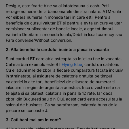
Desigur, este foarte bine sa ai intotdeauna si cash. Poti
retrage numerar de la bancomatele din strainatate. ATM-urile
vor elibera numerar in moneda tarii in care esti. Pentru a
beneficia de cursul valutar BT si pentru a evita un curs valutar
comisionat suplimentar de bancile locale, alege tot timpul
varianta Debitare in moneda locala/Debit in local currency sau
Fara conversie/Without conversion.
2. Afla beneficiile cardului inainte a pleca in vacanta
Sunt carduri BT care abia asteapta sa le iei cu tine in vacanta.
Cel mai bun exemplu este BT
Flying Blue
, cardul de calatorii.
Cu el aduni mile de zbor la fiecare cumparatura facuta inclusiv
in strainatate, ai asigurare de calatorie gratuita pe timpul
calatoriei in alte tari, beneficiezi de eliberare de numerar si
inlocuire in regim de urgenta a acestuia. Inca o veste este ca
te ajuta si sa platesti calatoria in pana la 12 rate. Iar daca
zbori din Bucuresti sau din Cluj, acest card este accesul tau la
salonul de business. Ca sa parafrazam, calatoria buna de la
plecare se cunoaste J.
3. Cati bani mai am in cont?
Ai la dispozitie, chiar si in strainatate, 5 modalitati pentru a