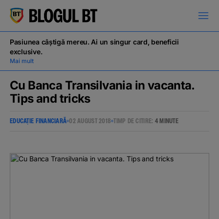
latinești
кириллица
Pasiunea câștigă mereu. Ai un singur card, beneficii
exclusive.
Mai mult
Cu Banca Transilvania in vacanta.
Tips and tricks
Campanii
EDUCAȚIE FINANCIARĂ
02 AUGUST 2018
TIMP DE CITIRE:
4 MINUTE
Educație financiară
BT Pay
Evenimente