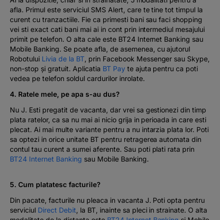
afla. Primul este serviciul SMS Alert, care te tine tot timpul la
curent cu tranzactiile. Fie ca primesti bani sau faci shopping
vei sti exact cati bani mai ai in cont prin intermediul mesajului
primit pe telefon. O alta cale este BT24 Internet Banking sau
Mobile Banking. Se poate afla, de asemenea, cu ajutorul
Robotului
Livia de la BT
, prin Facebook Messenger sau Skype,
non-stop şi gratuit. Aplicatia
BT Pay
te ajuta pentru ca poti
vedea pe telefon soldul cardurilor inrolate.
4. Ratele mele, pe apa s-au dus?
Nu J. Esti pregatit de vacanta, dar vrei sa gestionezi din timp
plata ratelor, ca sa nu mai ai nicio grija in perioada in care esti
plecat. Ai mai multe variante pentru a nu intarzia plata lor. Poti
sa optezi in orice unitate BT pentru retragerea automata din
contul tau curent a sumei aferente. Sau poti plati rata prin
BT24 Internet Banking
sau Mobile Banking.
5. Cum platatesc facturile?
Din pacate, facturile nu pleaca in vacanta J. Poti opta pentru
serviciul
Direct Debit
, la BT, inainte sa pleci in strainate. O alta
modalitate de la distanta este
BT24 Internet Banking
si Mobile