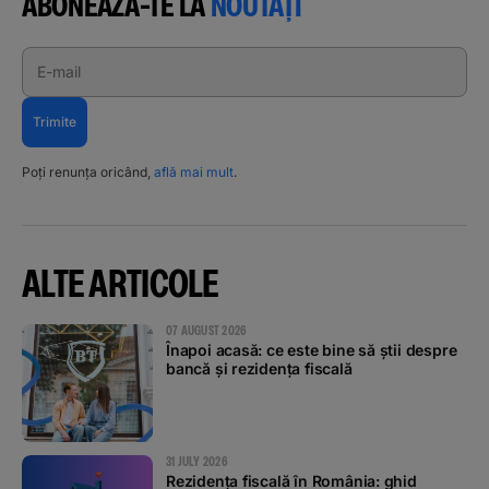
ABONEAZĂ-TE LA
NOUTĂȚI
E-mail
Trimite
Poți renunța oricând,
află mai mult
.
ALTE ARTICOLE
07 AUGUST 2026
Înapoi acasă: ce este bine să știi despre
bancă și rezidența fiscală
31 JULY 2026
Rezidența fiscală în România: ghid