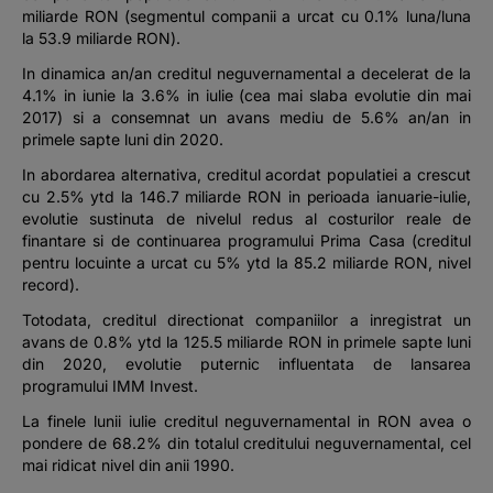
miliarde RON (segmentul companii a urcat cu 0.1% luna/luna
la 53.9 miliarde RON).
In dinamica an/an creditul neguvernamental a decelerat de la
4.1% in iunie la 3.6% in iulie (cea mai slaba evolutie din mai
2017) si a consemnat un avans mediu de 5.6% an/an in
primele sapte luni din 2020.
In abordarea alternativa, creditul acordat populatiei a crescut
cu 2.5% ytd la 146.7 miliarde RON in perioada ianuarie-iulie,
evolutie sustinuta de nivelul redus al costurilor reale de
finantare si de continuarea programului Prima Casa (creditul
pentru locuinte a urcat cu 5% ytd la 85.2 miliarde RON, nivel
record).
Totodata, creditul directionat companiilor a inregistrat un
avans de 0.8% ytd la 125.5 miliarde RON in primele sapte luni
din 2020, evolutie puternic influentata de lansarea
programului IMM Invest.
La finele lunii iulie creditul neguvernamental in RON avea o
pondere de 68.2% din totalul creditului neguvernamental, cel
mai ridicat nivel din anii 1990.