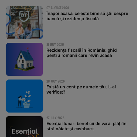
07 AUGUST 2026
Înapoi acasă: ce este bine să știi despre
bancă și rezidența fiscală
31 JULY 2026
Rezidența fiscală în România: ghid
pentru românii care revin acasă
28 JULY 2026
Există un cont pe numele tău. L-ai
verificat?
27 JULY 2026
Esențial lunar: beneficii de vară, plăți în
străinătate și cashback