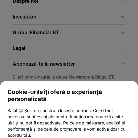
Despre noi
Investitori
Grupul Financiar BT
Legal
Abonează-te la newsletter
Și afli primul noutățile de pe Newsroom & Blogul BT.
Cookie-urile îți oferă o experiență
personalizată
Poți renunța oricând,
vezi detalii
.
Salut 😊 Și site-ul nostru folosește cookies. Cele strict
necesare sunt esențiale pentru funcționarea corectă a site-
ului și nu pot fi dezactivate. Pe cele de măsurare, analiză și
performanță și pe cele de promovare le vom activa doar cu
Privacy Hub
Politica de confidențialitate
Politica de cookies
S
acordul tău.