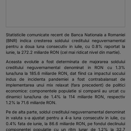
Podcast
The MacRO Zone
Statisticile comunicate recent de Banca Nationala a Romaniei
Pentru antreprenori
(BNR) indica cresterea soldului creditului neguvernamental
pentru a doua luna consecutiv in iulie, cu 0.8% raportat la
Banking, pe relaxare
iunie, la 272.2 miliarde RON (cel mai ridicat nivel din martie).
Aceasta evolutie a fost determinata de majorarea soldului
creditului neguvernamental denominat in RON cu 1.3%
luna/luna la 185.6 miliarde RON, dat fiind ca impactul socului
indus de incidenta pandemiei a fost contrabalansat de
implementarea unui mix relaxat (fara precedent) de politici
economice: componentele populatie si companii au urcat cu
dinamici luna/luna de 1.4% la 114 miliarde RON, respectiv
1.2% la 71.6 miliarde RON.
Pe de alta parte, soldul creditului neguvernamental denominat
in valuta s-a ajustat pentru a 4-a luna consecutiv in iulie, cu
0.4% fata de iunie, la 86.6 miliarde RON, pe fondul declinului
componentei populatie cu un ritm lunar de 1.2% la 32.7