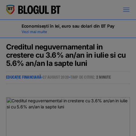
latinești
кириллица
Economisești în lei, euro sau dolari din BT Pay
Vezi mai multe
Creditul neguvernamental in
crestere cu 3.6% an/an in iulie si cu
5.6% an/an la sapte luni
Campanii
EDUCAȚIE FINANCIARĂ
27 AUGUST 2020
TIMP DE CITIRE:
2 MINUTE
Educație financiară
BT Pay
Evenimente