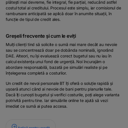
plătești mai devreme, fie integral, fie parțial, reducând astfel
costul total al creditului. Procesul este simplu, iar comisionul de
rambursare anticipată se aplică doar în anumite situații, în
funcție de tipul de credit ales.
Greșeli frecvente și cum le eviți
Mulți clienți tind să solicite o sumă mai mare decât au nevoie
sau se concentrează doar pe dobânda nominală, ignorând
DAE. Alteori, nu își evaluează corect bugetul sau nu iau în
calcul existența unui fond de urgență. Noi încurajăm o
abordare responsabilă, bazată pe simulări realiste și pe
înțelegerea completă a costurilor.
Un credit de nevoi personale BT îți oferă o soluție rapidă și
ușoară atunci când ai nevoie de bani pentru planurile tale.
Dacă îți cunoști bugetul și verifici costurile, poți alege varianta
potrivită pentru tine. Iar simulările online te ajută să vezi
imediat ce sumă ai putea accesa.
Aplică pentru credit