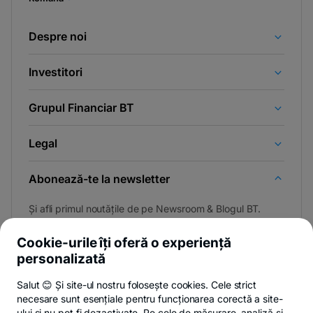
Despre noi
Investitori
Grupul Financiar BT
Legal
Abonează-te la newsletter
Și afli primul noutățile de pe Newsroom & Blogul BT.
Cookie-urile îți oferă o experiență
personalizată
Poți renunța oricând,
vezi detalii
.
Salut 😊 Și site-ul nostru folosește cookies. Cele strict
necesare sunt esențiale pentru funcționarea corectă a site-
ului și nu pot fi dezactivate. Pe cele de măsurare, analiză și