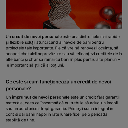
Podcast
The MacRO Zone
Pentru antreprenori
Un
credit de nevoi personale
este una dintre cele mai rapide
și flexibile soluții atunci când ai nevoie de bani pentru
proiectele tale importante. Fie că vrei să renovezi locuința, să
Banking, pe relaxare
acoperi cheltuieli neprevăzute sau să refinanțezi creditele de la
alte bănci și chiar să rămâi cu bani în plus pentru alte planuri
–
e important să știi că ai opțiuni.
Ce este și cum funcționează un credit de nevoi
personale?
Un
împrumut de nevoi personale
este un credit fără garanții
materiale, ceea ce înseamnă că nu trebuie să aduci un imobil
sau un autoturism drept garanție. Primești suma integral în
cont și dai banii înapoi în rate lunare fixe, pe o perioadă
stabilită de tine.