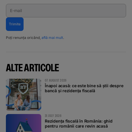
E-mail
Trimite
Poți renunța oricând,
află mai mult
.
ALTE ARTICOLE
07 AUGUST 2026
Înapoi acasă: ce este bine să știi despre
bancă și rezidența fiscală
31 JULY 2026
Rezidența fiscală în România: ghid
pentru românii care revin acasă