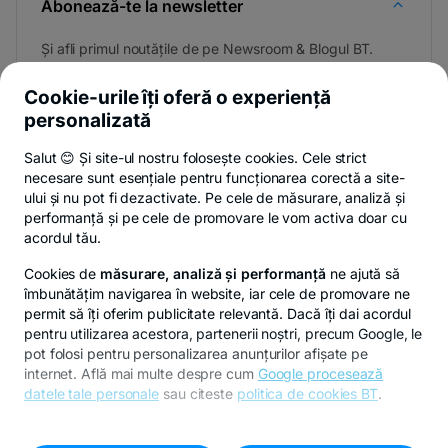
Abonează-te la newsletter
Și afli primul noutățile de pe Newsroom & Blogul BT.
Cookie-urile îți oferă o experiență
personalizată
Poți renunța oricând,
vezi detalii
.
Salut 😊 Și site-ul nostru folosește cookies. Cele strict
necesare sunt esențiale pentru funcționarea corectă a site-
ului și nu pot fi dezactivate. Pe cele de măsurare, analiză și
performanță și pe cele de promovare le vom activa doar cu
Privacy Hub
Politica de confidențialitate
Politica de cookies
S
acordul tău.
Cookies de
măsurare, analiză și performanță
ne ajută să
îmbunătățim navigarea în website, iar cele de promovare ne
permit să îți oferim publicitate relevantă. Dacă îți dai acordul
pentru utilizarea acestora, partenerii noștri, precum Google, le
© Copyright 2026 Banca Transilvania. Toate drepturile
pot folosi pentru personalizarea anunțurilor afișate pe
rezervate.
internet. Află mai multe despre cum
Google procesează
datele tale personale
sau citeste
politica de cookies BT
.
Pentru personalizarea preferințelor selectează
"
Setari