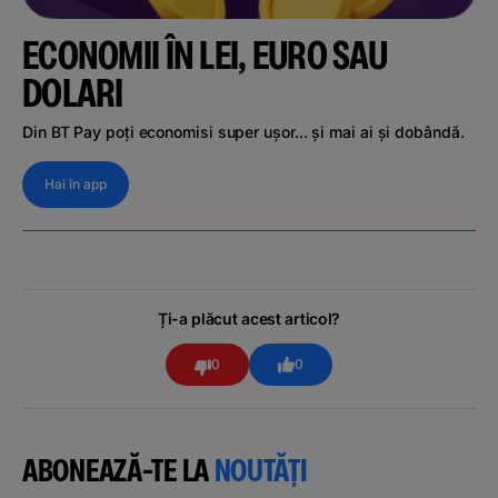
ECONOMII ÎN LEI, EURO SAU
DOLARI
Din BT Pay poți economisi super ușor... și mai ai și dobândă.
Hai în app
Ți-a plăcut acest articol?
0
0
ABONEAZĂ-TE LA
NOUTĂȚI