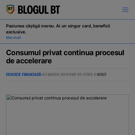
latinești
кириллица
Pasiunea câștigă mereu. Ai un singur card, beneficii
exclusive.
Mai mult
Consumul privat continua procesul
de accelerare
Campanii
EDUCAȚIE FINANCIARĂ
03 MARCH 2016
TIMP DE CITIRE:
1 MINUT
Educație financiară
BT Pay
Evenimente