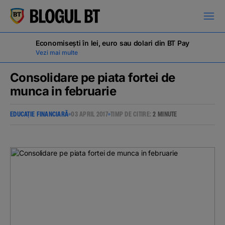
latinești
кириллица
Economisești în lei, euro sau dolari din BT Pay
Vezi mai multe
Consolidare pe piata fortei de
munca in februarie
Campanii
EDUCAȚIE FINANCIARĂ
03 APRIL 2017
TIMP DE CITIRE:
2 MINUTE
Educație financiară
BT Pay
Evenimente