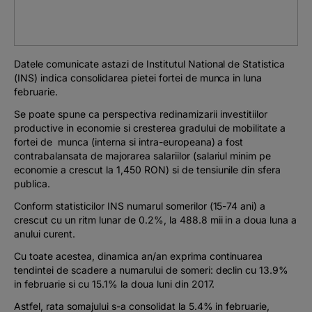
Podcast
The MacRO Zone
Datele comunicate astazi de Institutul National de Statistica
(INS) indica consolidarea pietei fortei de munca in luna
Pentru antreprenori
februarie.
Se poate spune ca perspectiva redinamizarii investitiilor
Banking, pe relaxare
productive in economie si cresterea gradului de mobilitate a
fortei de munca (interna si intra-europeana) a fost
contrabalansata de majorarea salariilor (salariul minim pe
economie a crescut la 1,450 RON) si de tensiunile din sfera
publica.
Conform statisticilor INS numarul somerilor (15-74 ani) a
crescut cu un ritm lunar de 0.2%, la 488.8 mii in a doua luna a
anului curent.
Cu toate acestea, dinamica an/an exprima continuarea
tendintei de scadere a numarului de someri: declin cu 13.9%
in februarie si cu 15.1% la doua luni din 2017.
Astfel, rata somajului s-a consolidat la 5.4% in februarie,