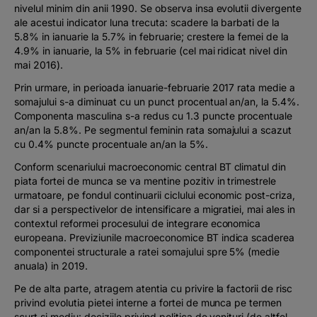
nivelul minim din anii 1990. Se observa insa evolutii divergente
ale acestui indicator luna trecuta: scadere la barbati de la
5.8% in ianuarie la 5.7% in februarie; crestere la femei de la
4.9% in ianuarie, la 5% in februarie (cel mai ridicat nivel din
mai 2016).
Prin urmare, in perioada ianuarie-februarie 2017 rata medie a
somajului s-a diminuat cu un punct procentual an/an, la 5.4%.
Componenta masculina s-a redus cu 1.3 puncte procentuale
an/an la 5.8%. Pe segmentul feminin rata somajului a scazut
cu 0.4% puncte procentuale an/an la 5%.
Conform scenariului macroeconomic central BT climatul din
piata fortei de munca se va mentine pozitiv in trimestrele
urmatoare, pe fondul continuarii ciclului economic post-criza,
dar si a perspectivelor de intensificare a migratiei, mai ales in
contextul reformei procesului de integrare economica
europeana. Previziunile macroeconomice BT indica scaderea
componentei structurale a ratei somajului spre 5% (medie
anuala) in 2019.
Pe de alta parte, atragem atentia cu privire la factorii de risc
privind evolutia pietei interne a fortei de munca pe termen
scurt si mediu: deciziile privind politica de venituri (de altfel,