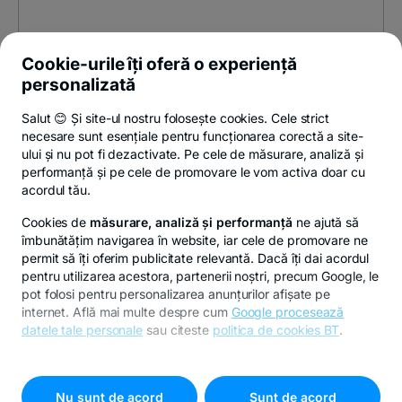
Cookie-urile îți oferă o experiență
personalizată
Salut 😊 Și site-ul nostru folosește cookies. Cele strict
necesare sunt esențiale pentru funcționarea corectă a site-
ului și nu pot fi dezactivate. Pe cele de măsurare, analiză și
performanță și pe cele de promovare le vom activa doar cu
acordul tău.
Cookies de
măsurare, analiză și performanță
ne ajută să
îmbunătățim navigarea în website, iar cele de promovare ne
permit să îți oferim publicitate relevantă. Dacă îți dai acordul
pentru utilizarea acestora, partenerii noștri, precum Google, le
pot folosi pentru personalizarea anunțurilor afișate pe
internet. Află mai multe despre cum
Google procesează
datele tale personale
sau citeste
politica de cookies BT
.
Pentru personalizarea preferințelor selectează
"
Setari
cookies
"
Nu sunt de acord
Sunt de acord