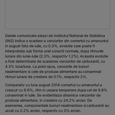
Podcast
The MacRO Zone
Pentru antreprenori
Datele comunicate astazi de Institutul National de Statistica
(INS) indica o scadere a vanzarilor din comertul cu amanuntul
Banking, pe relaxare
in august fata de iulie, cu 0.3%, evolutie care poate fi
interpretata sub forma unei corectii normale, dupa ritmurile
lunare din iunie-iulie (2.3%, respectiv 1.2%). Aceasta evolutie
a fost determinata de scaderea vanzarilor de carburanti, cu
4.3% luna/luna. La polul opus, vanzarile de bunuri
nealimentare si cele de produse alimentare au consemnat
ritmuri lunare de crestere de 0.1%, respectiv 2%.
Comparativ cu luna august 2014 comertul cu amanuntul a
crescut cu 9.6%, ritm in usoara temperare dupa cel de 9.8%
consemnat in iulie. Se evidentiaza dinamica vanzarilor de
produse alimentare, in crestere cu 24.2% an/an. De
asemenea, componentele bunuri nealimentare si carburanti au
urcat cu 2.2% an/an, respectiv cu 3% an/an.