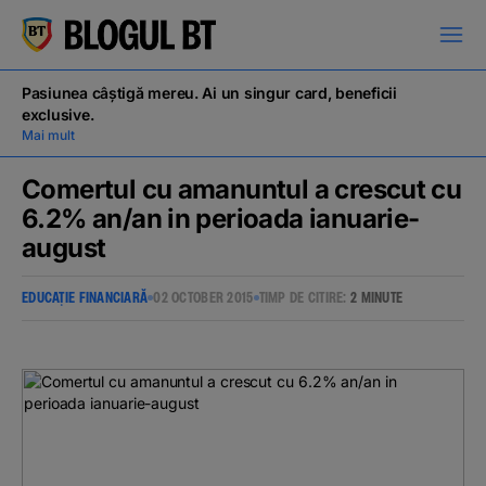
latinești
кириллица
Pasiunea câștigă mereu. Ai un singur card, beneficii
exclusive.
Mai mult
Comertul cu amanuntul a crescut cu
6.2% an/an in perioada ianuarie-
august
Campanii
EDUCAȚIE FINANCIARĂ
02 OCTOBER 2015
TIMP DE CITIRE:
2 MINUTE
Educație financiară
BT Pay
Evenimente