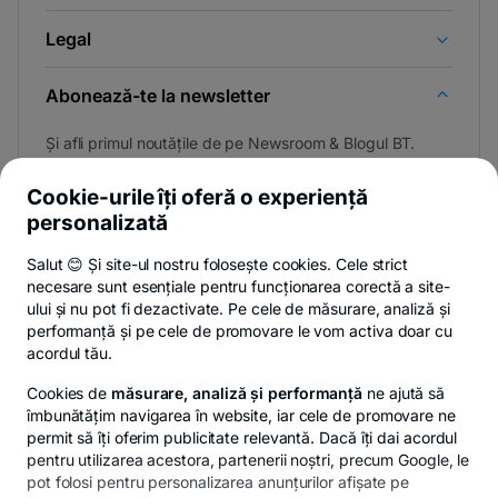
Legal
Abonează-te la newsletter
Și afli primul noutățile de pe Newsroom & Blogul BT.
Cookie-urile îți oferă o experiență
personalizată
Poți renunța oricând,
vezi detalii
.
Salut 😊 Și site-ul nostru folosește cookies. Cele strict
necesare sunt esențiale pentru funcționarea corectă a site-
ului și nu pot fi dezactivate. Pe cele de măsurare, analiză și
performanță și pe cele de promovare le vom activa doar cu
Privacy Hub
Politica de confidențialitate
Politica de cookies
S
acordul tău.
Cookies de
măsurare, analiză și performanță
ne ajută să
îmbunătățim navigarea în website, iar cele de promovare ne
permit să îți oferim publicitate relevantă. Dacă îți dai acordul
pentru utilizarea acestora, partenerii noștri, precum Google, le
© Copyright 2026 Banca Transilvania. Toate drepturile
pot folosi pentru personalizarea anunțurilor afișate pe
rezervate.