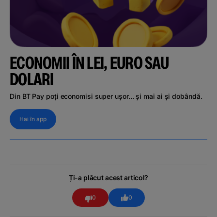
ECONOMII ÎN LEI, EURO SAU
DOLARI
Din BT Pay poți economisi super ușor... și mai ai și dobândă.
Hai în app
Ți-a plăcut acest articol?
0
0