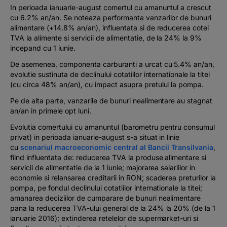
In perioada ianuarie-august comertul cu amanuntul a crescut
cu 6.2% an/an. Se noteaza performanta vanzarilor de bunuri
alimentare (+14.8% an/an), influentata si de reducerea cotei
TVA la alimente si servicii de alimentatie, de la 24% la 9%
incepand cu 1 iunie.
De asemenea, componenta carburanti a urcat cu 5.4% an/an,
evolutie sustinuta de declinului cotatiilor internationale la titei
(cu circa 48% an/an), cu impact asupra pretului la pompa.
Pe de alta parte, vanzarile de bunuri nealimentare au stagnat
an/an in primele opt luni.
Evolutia comertului cu amanuntul (barometru pentru consumul
privat) in perioada ianuarie-august s-a situat in linie
cu
scenariul macroeconomic central al Bancii Transilvania
,
fiind influentata de: reducerea TVA la produse alimentare si
servicii de alimentatie de la 1 iunie; majorarea salariilor in
economie si relansarea creditarii in RON; scaderea preturilor la
pompa, pe fondul declinului cotatiilor internationale la titei;
amanarea deciziilor de cumparare de bunuri nealimentare
pana la reducerea TVA-ului general de la 24% la 20% (de la 1
ianuarie 2016); extinderea retelelor de supermarket-uri si