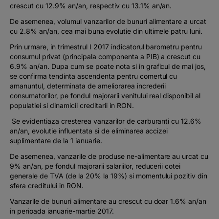
crescut cu 12.9% an/an, respectiv cu 13.1% an/an.
De asemenea, volumul vanzarilor de bunuri alimentare a urcat
cu 2.8% an/an, cea mai buna evolutie din ultimele patru luni.
Prin urmare, in trimestrul I 2017 indicatorul barometru pentru
consumul privat (principala componenta a PIB) a crescut cu
6.9% an/an. Dupa cum se poate nota si in graficul de mai jos,
se confirma tendinta ascendenta pentru comertul cu
amanuntul, determinata de ameliorarea increderii
consumatorilor, pe fondul majorarii venitului real disponibil al
populatiei si dinamicii creditarii in RON.
Se evidentiaza cresterea vanzarilor de carburanti cu 12.6%
an/an, evolutie influentata si de eliminarea accizei
suplimentare de la 1 ianuarie.
De asemenea, vanzarile de produse ne-alimentare au urcat cu
9% an/an, pe fondul majorarii salariilor, reducerii cotei
generale de TVA (de la 20% la 19%) si momentului pozitiv din
sfera creditului in RON.
Vanzarile de bunuri alimentare au crescut cu doar 1.6% an/an
in perioada ianuarie-martie 2017.