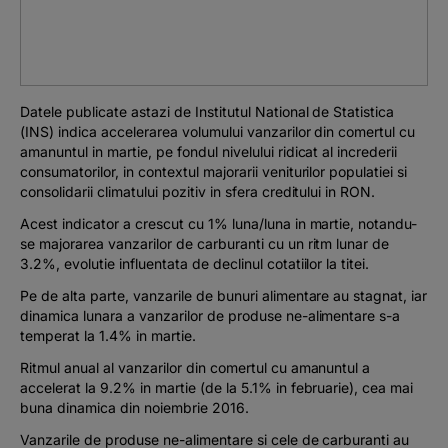
Podcast
The MacRO Zone
Datele publicate astazi de Institutul National de Statistica
Pentru antreprenori
(INS) indica accelerarea volumului vanzarilor din comertul cu
amanuntul in martie, pe fondul nivelului ridicat al increderii
consumatorilor, in contextul majorarii veniturilor populatiei si
Banking, pe relaxare
consolidarii climatului pozitiv in sfera creditului in RON.
Acest indicator a crescut cu 1% luna/luna in martie, notandu-
se majorarea vanzarilor de carburanti cu un ritm lunar de
3.2%, evolutie influentata de declinul cotatiilor la titei.
Pe de alta parte, vanzarile de bunuri alimentare au stagnat, iar
dinamica lunara a vanzarilor de produse ne-alimentare s-a
temperat la 1.4% in martie.
Ritmul anual al vanzarilor din comertul cu amanuntul a
accelerat la 9.2% in martie (de la 5.1% in februarie), cea mai
buna dinamica din noiembrie 2016.
Vanzarile de produse ne-alimentare si cele de carburanti au