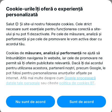
Cookie-urile îți oferă o experiență
personalizată
Salut 😊 Și site-ul nostru folosește cookies. Cele strict
necesare sunt esențiale pentru funcționarea corectă a site-
ului și nu pot fi dezactivate. Pe cele de măsurare, analiză și
performanță și pe cele de promovare le vom activa doar cu
acordul tău.
Cookies de
măsurare, analiză și performanță
ne ajută să
îmbunătățim navigarea în website, iar cele de promovare ne
permit să îți oferim publicitate relevantă. Dacă îți dai acordul
pentru utilizarea acestora, partenerii noștri, precum Google, le
pot folosi pentru personalizarea anunțurilor afișate pe
internet. Află mai multe despre cum
Google procesează
datele tale personale
sau citeste
politica de cookies BT
.
Pentru personalizarea preferințelor selectează
"
Setari
cookies
"
Nu sunt de acord
Sunt de acord