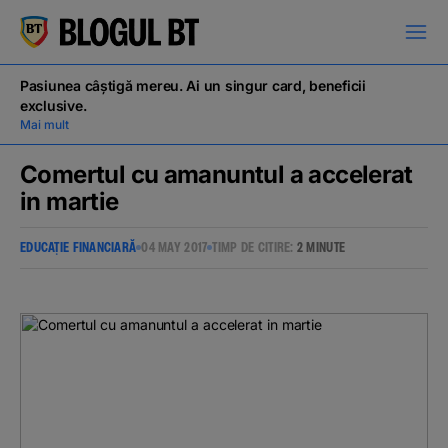
latinești
кириллица
Pasiunea câștigă mereu. Ai un singur card, beneficii
exclusive.
Mai mult
Comertul cu amanuntul a accelerat
in martie
Campanii
EDUCAȚIE FINANCIARĂ
04 MAY 2017
TIMP DE CITIRE:
2 MINUTE
Educație financiară
BT Pay
Evenimente