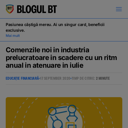
latinești
кириллица
Pasiunea câștigă mereu. Ai un singur card, beneficii
exclusive.
Mai mult
Comenzile noi in industria
prelucratoare in scadere cu un ritm
anual in atenuare in iulie
Campanii
EDUCAȚIE FINANCIARĂ
17 SEPTEMBER 2020
TIMP DE CITIRE:
2 MINUTE
Educație financiară
BT Pay
Evenimente