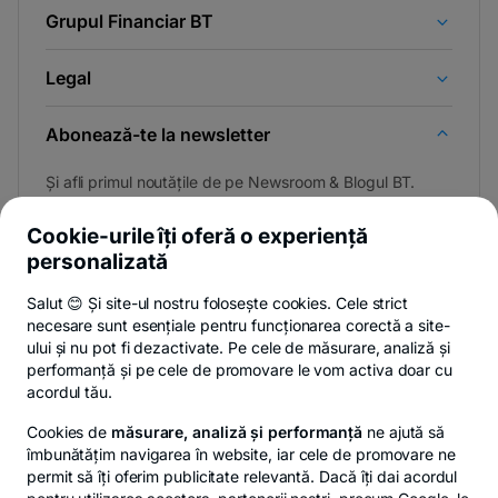
Grupul Financiar BT
Legal
Abonează-te la newsletter
Și afli primul noutățile de pe Newsroom & Blogul BT.
Cookie-urile îți oferă o experiență
personalizată
Poți renunța oricând,
vezi detalii
.
Salut 😊 Și site-ul nostru folosește cookies. Cele strict
necesare sunt esențiale pentru funcționarea corectă a site-
ului și nu pot fi dezactivate. Pe cele de măsurare, analiză și
performanță și pe cele de promovare le vom activa doar cu
Privacy Hub
Politica de confidențialitate
Politica de cookies
S
acordul tău.
Cookies de
măsurare, analiză și performanță
ne ajută să
îmbunătățim navigarea în website, iar cele de promovare ne
permit să îți oferim publicitate relevantă. Dacă îți dai acordul