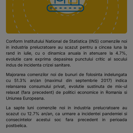
Podcast
The MacRO Zone
Pentru antreprenori
Conform Institutului National de Statistica (INS) comenzile noi
in industria prelucratoare au scazut pentru a cincea luna la
Banking, pe relaxare
rand in iulie, cu o dinamica anuala in atenuare la 4.7%,
evolutie care exprima depasirea punctului critic al socului
indus de incidenta crizei sanitare.
Majorarea comenzilor noi de bunuri de folosinta indelungata
cu 51.3% an/an (maximul din septembrie 2017) indica
relansarea consumului privat, evolutie sustinuta de mix-ul
relaxat (fara precedent) de politici economice in Romania si
Uniunea Europeana.
La sapte luni comenzile noi in industria prelucratoare au
scazut cu 12.7% an/an, ca urmare a incidentei pandemiei si
consecintelor acestui soc fara precedent in perioada
postbelica.