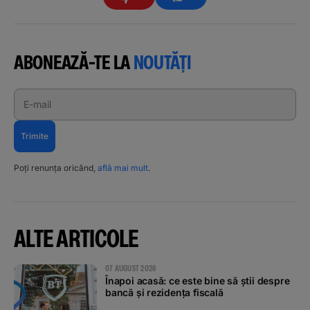
ABONEAZĂ-TE LA
NOUTĂȚI
E-mail
Trimite
Poți renunța oricând,
află mai mult
.
ALTE ARTICOLE
07 AUGUST 2026
Înapoi acasă: ce este bine să știi despre
bancă și rezidența fiscală