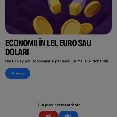
ECONOMII ÎN LEI, EURO SAU
DOLARI
Din BT Pay poți economisi super ușor... și mai ai și dobândă.
Hai în app
Ți-a plăcut acest articol?
0
0