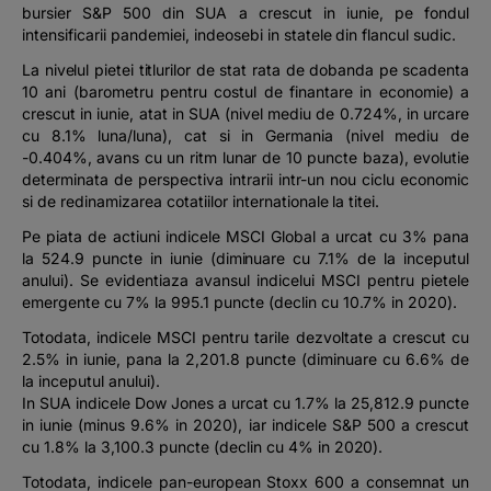
bursier S&P 500 din SUA a crescut in iunie, pe fondul
intensificarii pandemiei, indeosebi in statele din flancul sudic.
La nivelul pietei titlurilor de stat rata de dobanda pe scadenta
10 ani (barometru pentru costul de finantare in economie) a
crescut in iunie, atat in SUA (nivel mediu de 0.724%, in urcare
cu 8.1% luna/luna), cat si in Germania (nivel mediu de
-0.404%, avans cu un ritm lunar de 10 puncte baza), evolutie
determinata de perspectiva intrarii intr-un nou ciclu economic
si de redinamizarea cotatiilor internationale la titei.
Pe piata de actiuni indicele MSCI Global a urcat cu 3% pana
la 524.9 puncte in iunie (diminuare cu 7.1% de la inceputul
anului). Se evidentiaza avansul indicelui MSCI pentru pietele
emergente cu 7% la 995.1 puncte (declin cu 10.7% in 2020).
Totodata, indicele MSCI pentru tarile dezvoltate a crescut cu
2.5% in iunie, pana la 2,201.8 puncte (diminuare cu 6.6% de
la inceputul anului).
In SUA indicele Dow Jones a urcat cu 1.7% la 25,812.9 puncte
in iunie (minus 9.6% in 2020), iar indicele S&P 500 a crescut
cu 1.8% la 3,100.3 puncte (declin cu 4% in 2020).
Totodata, indicele pan-european Stoxx 600 a consemnat un