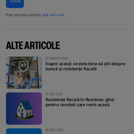
Trimite
Poți renunța oricând,
află mai mult
.
ALTE ARTICOLE
07 AUGUST 2026
Înapoi acasă: ce este bine să știi despre
bancă și rezidența fiscală
31 JULY 2026
Rezidența fiscală în România: ghid
pentru românii care revin acasă
28 JULY 2026