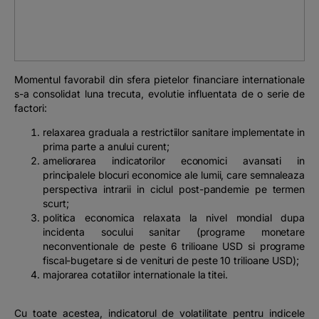
Podcast
The MacRO Zone
Momentul favorabil din sfera pietelor financiare internationale
Pentru antreprenori
s-a consolidat luna trecuta, evolutie influentata de o serie de
factori:
Banking, pe relaxare
relaxarea graduala a restrictiilor sanitare implementate in
prima parte a anului curent;
ameliorarea indicatorilor economici avansati in
principalele blocuri economice ale lumii, care semnaleaza
perspectiva intrarii in ciclul post-pandemie pe termen
scurt;
politica economica relaxata la nivel mondial dupa
incidenta socului sanitar (programe monetare
neconventionale de peste 6 trilioane USD si programe
fiscal-bugetare si de venituri de peste 10 trilioane USD);
majorarea cotatiilor internationale la titei.
Cu toate acestea, indicatorul de volatilitate pentru indicele