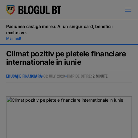
latinești
кириллица
Pasiunea câștigă mereu. Ai un singur card, beneficii
exclusive.
Mai mult
Climat pozitiv pe pietele financiare
internationale in iunie
Campanii
EDUCAȚIE FINANCIARĂ
02 JULY 2020
TIMP DE CITIRE:
2 MINUTE
Educație financiară
BT Pay
Evenimente