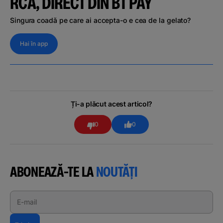
RCA, DIRECT DIN BT PAY
Singura coadă pe care ai accepta-o e cea de la gelato?
Hai în app
Ți-a plăcut acest articol?
0
0
ABONEAZĂ-TE LA
NOUTĂȚI
E-mail