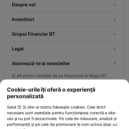
Despre noi
Investitori
Grupul Financiar BT
Legal
Abonează-te la newsletter
Și afli primul noutățile de pe Newsroom & Blogul BT.
Cookie-urile îți oferă o experiență
personalizată
Poți renunța oricând,
vezi detalii
.
Salut 😊 Și site-ul nostru folosește cookies. Cele strict
necesare sunt esențiale pentru funcționarea corectă a site-
ului și nu pot fi dezactivate. Pe cele de măsurare, analiză și
performanță și pe cele de promovare le vom activa doar cu
Privacy Hub
Politica de confidențialitate
Politica de cookies
S