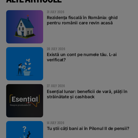
31 JULY 2026
Rezidența fiscală în România: ghid
pentru românii care revin acasă
28 JULY 2026
Există un cont pe numele tău. L-ai
verificat?
27 JULY 2026
Esențial lunar: beneficii de vară, plăți în
străinătate și cashback
14 JULY 2026
Tu știi câți bani ai în Pilonul II de pensii?