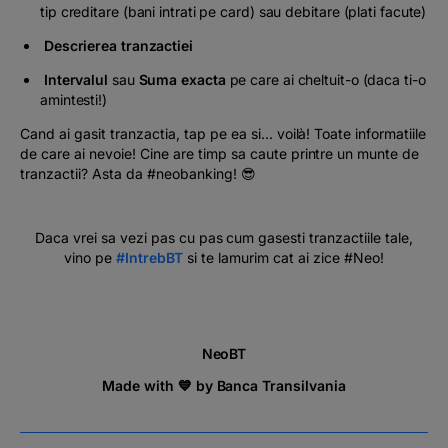
tip creditare (bani intrati pe card) sau debitare (plati facute)
Descrierea tranzactiei
Intervalul
sau
Suma exacta
pe care ai cheltuit-o (daca ti-o
amintesti!)
Cand ai gasit tranzactia, tap pe ea si... voilà! Toate informatiile
de care ai nevoie! Cine are timp sa caute printre un munte de
tranzactii? Asta da #neobanking! 😎
Daca vrei sa vezi pas cu pas cum gasesti tranzactiile tale,
vino pe
#IntrebBT
si te lamurim cat ai zice #Neo!
NeoBT
Made with 💙 by Banca Transilvania