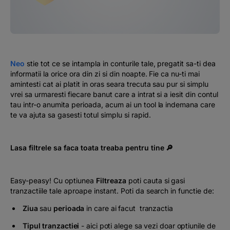
Podcast
The MacRO Zone
Pentru antreprenori
Neo
stie tot ce se intampla in conturile tale, pregatit sa-ti dea
informatii la orice ora din zi si din noapte. Fie ca nu-ti mai
amintesti cat ai platit in oras seara trecuta sau pur si simplu
Banking, pe relaxare
vrei sa urmaresti fiecare banut care a intrat si a iesit din contul
tau intr-o anumita perioada, acum ai un tool la indemana care
te va ajuta sa gasesti totul simplu si rapid.
Lasa filtrele sa faca toata treaba pentru tine
🔎
Easy-peasy! Cu optiunea
Filtreaza
poti cauta si gasi
tranzactiile tale aproape instant. Poti da search in functie de:
Ziua
sau
perioada
in care ai facut tranzactia
Tipul tranzactiei
- aici poti alege sa vezi doar optiunile de