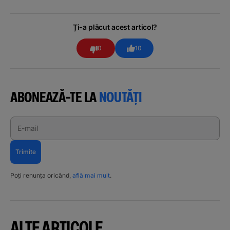
Ți-a plăcut acest articol?
0
10
ABONEAZĂ-TE LA
NOUTĂȚI
E-mail
Trimite
Poți renunța oricând,
află mai mult
.
ALTE ARTICOLE