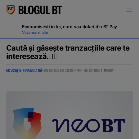
latinești
кириллица
Economisești în lei, euro sau dolari din BT Pay
Vezi mai multe
Caută și găsește tranzacțiile care te
interesează.🕵️‍♀️
Campanii
EDUCAȚIE FINANCIARĂ
09 OCTOBER 2020
TIMP DE CITIRE:
1 MINUT
Educație financiară
BT Pay
Evenimente