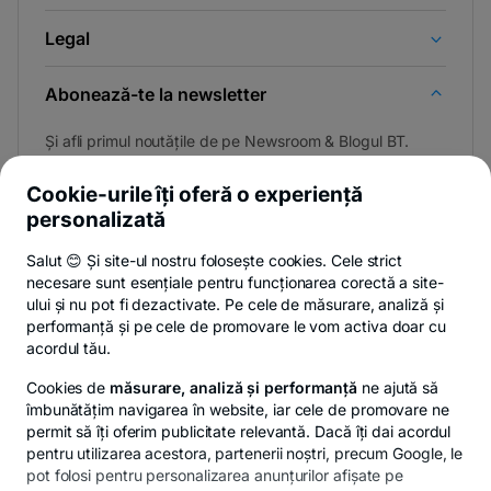
Legal
Abonează-te la newsletter
Și afli primul noutățile de pe Newsroom & Blogul BT.
Cookie-urile îți oferă o experiență
personalizată
Poți renunța oricând,
vezi detalii
.
Salut 😊 Și site-ul nostru folosește cookies. Cele strict
necesare sunt esențiale pentru funcționarea corectă a site-
ului și nu pot fi dezactivate. Pe cele de măsurare, analiză și
performanță și pe cele de promovare le vom activa doar cu
Privacy Hub
Politica de confidențialitate
Politica de cookies
S
acordul tău.
Cookies de
măsurare, analiză și performanță
ne ajută să
îmbunătățim navigarea în website, iar cele de promovare ne
permit să îți oferim publicitate relevantă. Dacă îți dai acordul
pentru utilizarea acestora, partenerii noștri, precum Google, le
© Copyright 2026 Banca Transilvania. Toate drepturile
pot folosi pentru personalizarea anunțurilor afișate pe
rezervate.