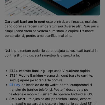
Podcast
The MacRO Zone
Oare cati bani am in cont
este o intrebare fireasca, mai ales
cand dorim sa facem cumparaturi sau diverse plati. Sau pur si
Pentru antreprenori
simplu cand vrem sa vedem cum stam la capitolul “finante
personale” :), pentru a ne planifica mai bine.
Banking, pe relaxare
Noi iti prezentam optiunile care te ajuta sa vezi cati bani ai in
cont, la BT. In plus, sunt non-stop la dispozitia ta:
BT24 Internet Banking
– optiunea Vizualizare rapida
BT24 Mobile Banking
– suma din cont (cu alte cuvinte,
soldul) apare pe ecranul de pornire
BT Pay
,
aplicatia de de tip wallet pentru cumparaturi si
transfer de bani cu telefonul. Poate fi descarcata pe
telefoanele mobile cu sistem de operare Android si iOS.
SMS Alert
– te ajuta sa afli, pe telefonul mobil, despre
tranzactiile cu cardul si despre alimentarile cardului BT. In