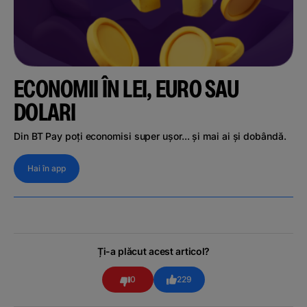
ECONOMII ÎN LEI, EURO SAU
DOLARI
Din BT Pay poți economisi super ușor... și mai ai și dobândă.
Hai în app
Ți-a plăcut acest articol?
0
229