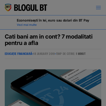
latinești
кириллица
Economisești în lei, euro sau dolari din BT Pay
Vezi mai multe
Cati bani am in cont? 7 modalitati
pentru a afla
Campanii
EDUCAȚIE FINANCIARĂ
18 JANUARY 2019
TIMP DE CITIRE:
1 MINUT
Educație financiară
BT Pay
Evenimente