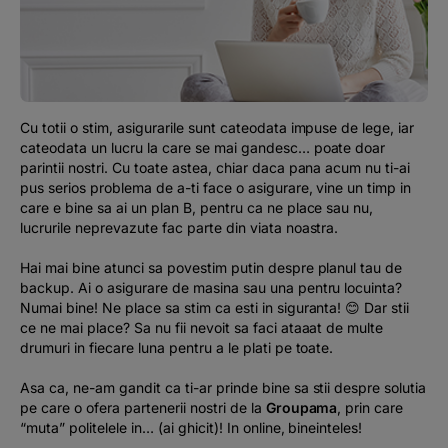
Podcast
The MacRO Zone
Pentru antreprenori
Cu totii o stim, asigurarile sunt cateodata impuse de lege, iar
cateodata un lucru la care se mai gandesc… poate doar
parintii nostri. Cu toate astea, chiar daca pana acum nu ti-ai
Banking, pe relaxare
pus serios problema de a-ti face o asigurare, vine un timp in
care e bine sa ai un plan B, pentru ca ne place sau nu,
lucrurile neprevazute fac parte din viata noastra.
Hai mai bine atunci sa povestim putin despre planul tau de
backup. Ai o asigurare de masina sau una pentru locuinta?
Numai bine! Ne place sa stim ca esti in siguranta! 😊 Dar stii
ce ne mai place? Sa nu fii nevoit sa faci ataaat de multe
drumuri in fiecare luna pentru a le plati pe toate.
Asa ca, ne-am gandit ca ti-ar prinde bine sa stii despre solutia
pe care o ofera partenerii nostri de la
Groupama
, prin care
“muta” politelele in… (ai ghicit)! In online, bineinteles!