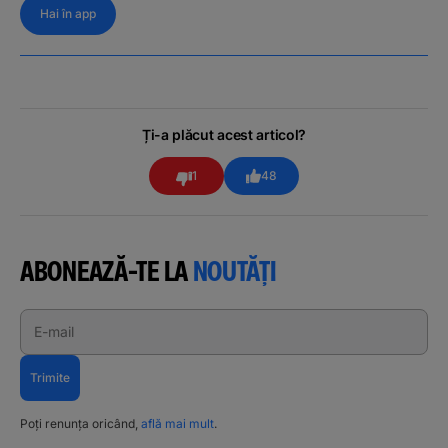
Hai în app
Ți-a plăcut acest articol?
1
48
ABONEAZĂ-TE LA
NOUTĂȚI
E-mail
Trimite
Poți renunța oricând,
află mai mult
.