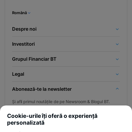
Română
Despre noi
Investitori
Grupul Financiar BT
Legal
Abonează-te la newsletter
Și afli primul noutățile de pe Newsroom & Blogul BT.
Cookie-urile îți oferă o experiență
personalizată
Poți renunța oricând,
vezi detalii
.