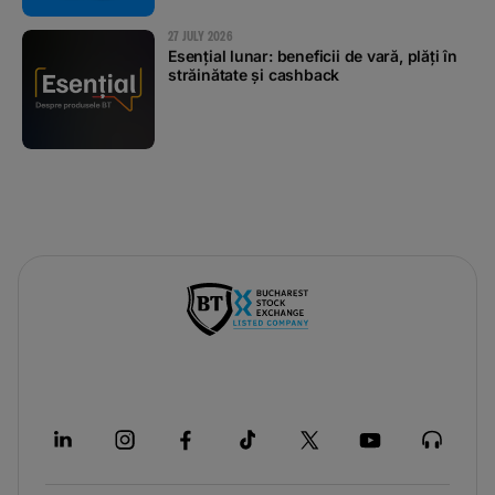
27 JULY 2026
Esențial lunar: beneficii de vară, plăți în
străinătate și cashback