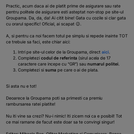
Practic, acum daca ai de platit prime de asigurare sau rate
pentru politele de asigurare esti asteptat non-stop pe site-ul
Groupama. Da, da, da! Ai citit bine! Gata cu cozile si clar gata
cu orarul specific! Oficial, ai scapat 😉.
A, si pentru ca noi facem totul pe simplu si repede inainte TOT
ce trebuie sa faci, este chiar aici:
Intri pe site-ul celor de la Groupama, direct
aici
.
Completezi
codul de referinta
(sirul acela de 17
caractere care incepe cu “GR”) sau
numarul politei
.
Completezi si
suma
pe care o ai de plata.
Si asta nu e tot!
Deoarece la Groupama poti sa primesti ca premiu
rambursarea ratei platite!
Nu iti vine sa crezi? Nu-i nimic! Iti zicem noi ca e posibil! Tot
ce mai ramane de facut este doar sa te convingi singur!
Editor: Mihaela Ban, Ofiter Marketing si Comunicare, Banca