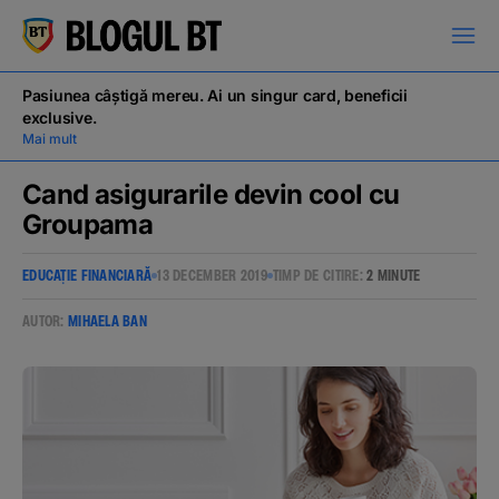
latinești
кириллица
Pasiunea câștigă mereu. Ai un singur card, beneficii
exclusive.
Mai mult
Cand asigurarile devin cool cu
Groupama
Campanii
EDUCAȚIE FINANCIARĂ
13 DECEMBER 2019
TIMP DE CITIRE:
2 MINUTE
Educație financiară
AUTOR:
MIHAELA BAN
BT Pay
Evenimente