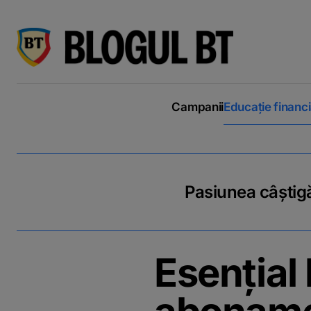
latinești
кириллица
Campanii
Educație financ
Pasiunea câștigă
Esențial 