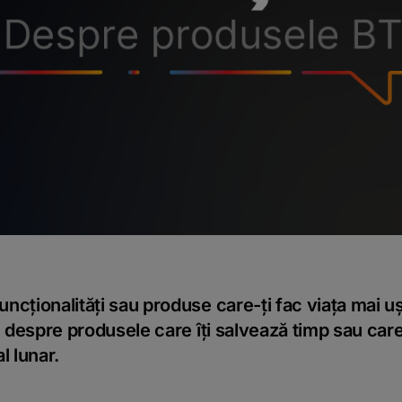
cționalități sau produse care-ți fac viața mai ușo
m despre produsele care îți salvează timp sau care
al lunar.