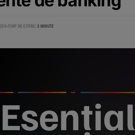
nte de banking
025
TIMP DE CITIRE:
3 MINUTE