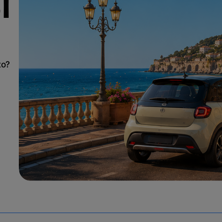
T
to?