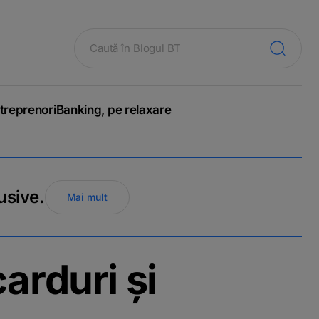
treprenori
Banking, pe relaxare
usive.
Mai mult
carduri și