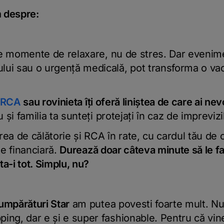
im despre:
 fie momente de relaxare, nu de stres. Dar eveni
lui sau o urgență medicală, pot transforma o vac
RCA
sau rovinieta îți oferă liniștea de care ai nev
u și familia ta sunteți protejați în caz de imprevizib
rarea de călătorie și RCA în rate, cu cardul tău de 
te financiară.
Durează doar câteva minute să le fac
sta-i tot. Simplu, nu?
umpărături Star
am putea povesti foarte mult. Nu 
ing, dar e și e super fashionable. Pentru că vine