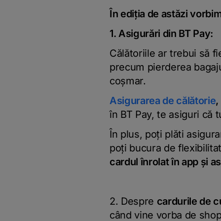
În ediția de astăzi vorb
1. Asigurări din BT Pay:
Călătoriile ar trebui să
precum pierderea bagaju
coșmar.
Asigurarea de călătorie
,
în BT Pay, te asiguri că t
În plus, poți plăti asigu
poți bucura de flexibilita
cardul înrolat în app și a
2. Despre
cardurile de c
când vine vorba de shopp