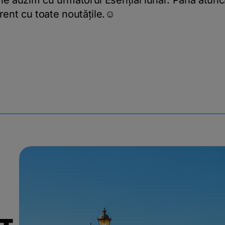
 ne auzim cu următorul Esențial lunar. Până atun
curent cu toate noutățile.☺️