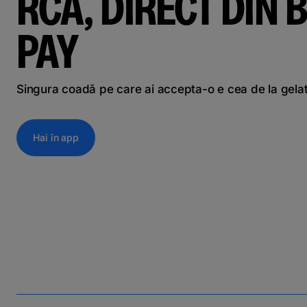
RCA, DIRECT DIN B
PAY
Singura coadă pe care ai accepta-o e cea de la gela
Hai în app