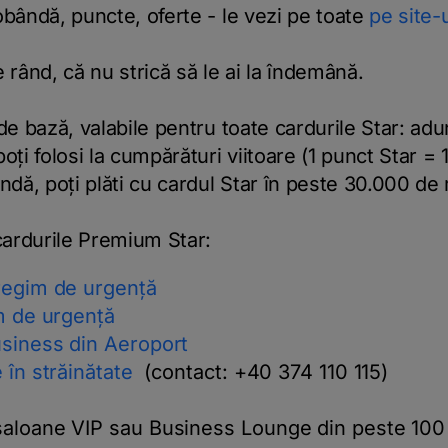
obândă, puncte, oferte - le vezi pe toate
pe site-
 rând, că nu strică să le ai la îndemână.
de bază, valabile pentru toate cardurile Star: adu
oți folosi la cumpărături viitoare (1 punct Star = 1
ândă, poți plăti cu cardul Star în peste 30.000 d
 cardurile Premium Star:
regim de urgență
im de urgență
usiness din Aeroport
 în străinătate
(c
ontact: +40 374 110 115)
aloane VIP sau Business Lounge din peste 100 d