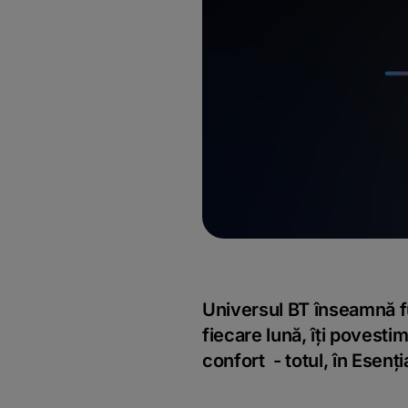
Universul BT înseamnă fun
fiecare lună, îți povesti
confort - totul, în Esenți