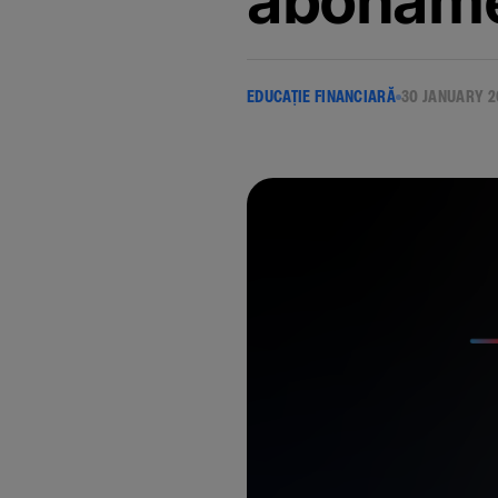
aboname
EDUCAȚIE FINANCIARĂ
30 JANUARY 2