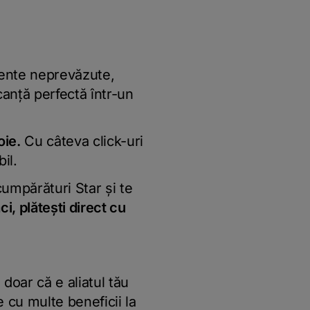
mente neprevăzute,
anță perfectă într-un
oie.
Cu câteva click-uri
il.
cumpărături Star și te
i, plătești direct cu
doar că e aliatul tău
 cu multe beneficii la