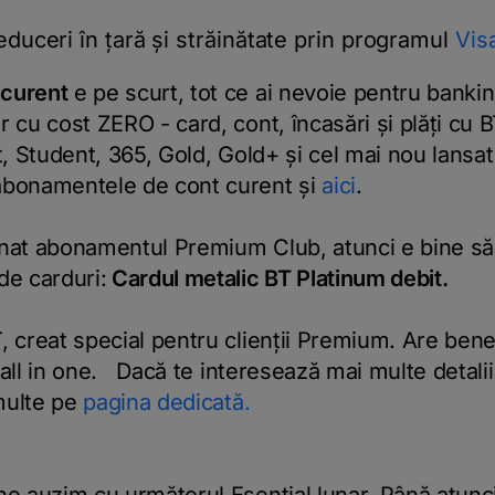
reduceri în țară și străinătate prin programul
Vis
 curent
e pe scurt, tot ce ai nevoie pentru banki
r cu cost ZERO - card, cont, încasări și plăți cu
ut, Student, 365, Gold, Gold+ și cel mai nou lans
abonamentele de cont curent și
aici
.
nat abonamentul Premium Club, atunci e bine să 
de carduri:
Cardul metalic BT Platinum debit.
, creat special pentru clienții Premium. Are bene
- all in one. Dacă te interesează mai multe detalii 
multe pe
pagina dedicată.