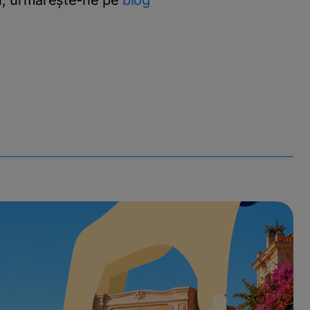
ci, urmărește-ne pe
blog