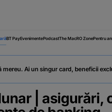
iară
BT Pay
Evenimente
Podcast
The MacRO Zone
Pentru an
 mereu. Ai un singur card, beneficii excl
lunar | asigurări, 