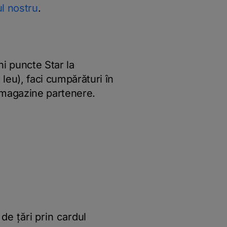
ul nostru
.
ni puncte Star la
 leu), faci cumpărături în
e magazine partenere.
e țări prin cardul