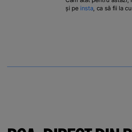
Cam atât pentru astăzi,
și pe
insta
, ca să fii la 