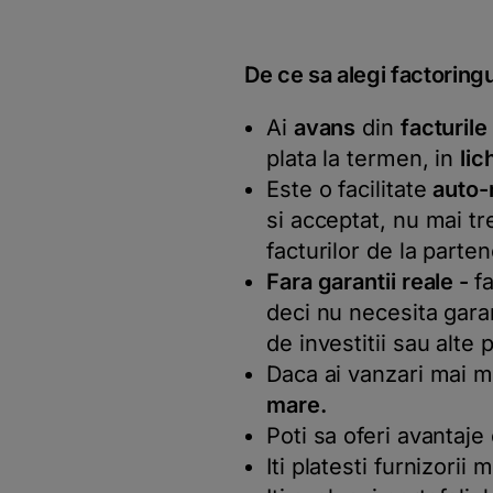
De ce sa alegi factoring
Ai
avans
din
facturil
plata la termen, in
lic
Este o facilitate
auto-
si acceptat, nu mai tr
facturilor de la partene
Fara garantii reale -
f
deci nu necesita garan
de investitii sau alte 
Daca ai vanzari mai m
mare.
Poti sa oferi avantaje
Iti platesti furnizorii 