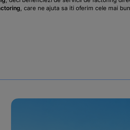
ng
, deci beneficiezi de servicii de factoring dir
actoring
, care ne ajuta sa iti oferim cele mai bun