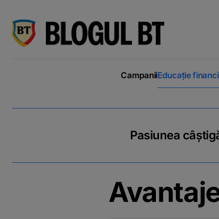
latinești
кириллица
Campanii
Educație financ
Pasiunea câștigă
Avantaje