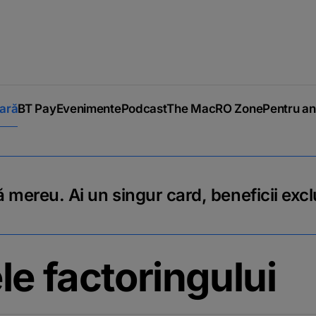
iară
BT Pay
Evenimente
Podcast
The MacRO Zone
Pentru an
 mereu. Ai un singur card, beneficii excl
le factoringului