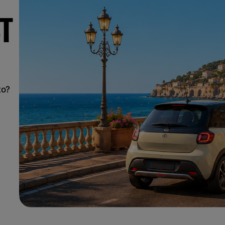
T
to?