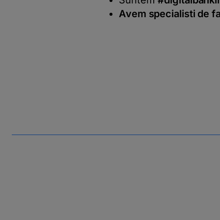
Suntem
#digitalbanki
Avem specialisti de f