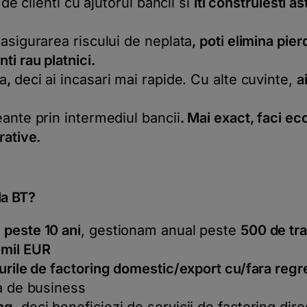
 de clienti cu ajutorul bancii si
iti construiesti as
asigurarea riscului de neplata
, poti elimina
pierd
ti rau platnici.
na
,
deci ai incasari mai rapide. Cu alte cuvinte,
a
eante prin intermediul bancii
. Mai exact, faci
eco
rative.
la BT?
 peste 10 ani
, gestionam anual peste
500 de tra
 mil EUR
purile de factoring domestic/export cu/fara regr
ta de business