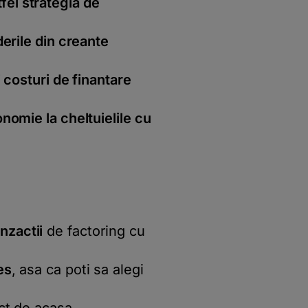
tfel strategia de
erile din creante
i costuri de finantare
nomie la cheltuielile cu
nzactii
de factoring cu
es
, asa ca poti sa alegi