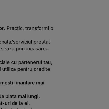
or
. Practic, transformi o
onata/serviciul prestat
urseaza prin incasarea
ciale cu partenerul tau,
 utiliza pentru credite
imesti finantare mai
e plata mai lungi.
nt-uri
de la ei.