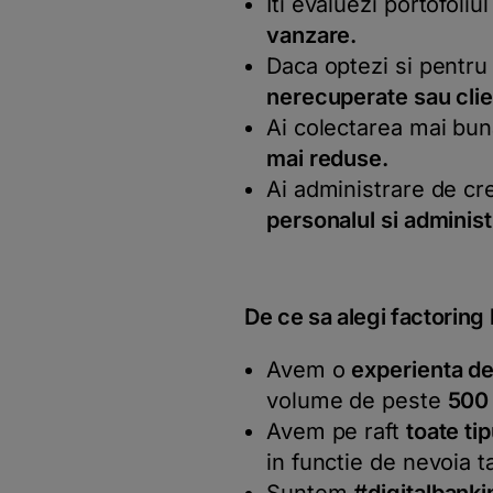
Iti evaluezi portofoliul
vanzare.
Daca optezi si pentru 
nerecuperate sau clien
Ai colectarea mai bu
mai reduse.
Ai administrare de cr
personalul si administ
De ce sa alegi factoring 
Avem o
experienta de
volume de peste
500
Avem pe raft
toate ti
in functie de nevoia 