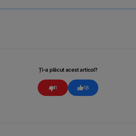
Ți-a plăcut acest articol?
1
18