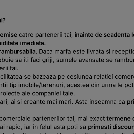
ul?
e emise
catre partenerii tai,
inainte de scadenta l
hiditate imediata.
rambursabila.
Daca marfa este livrata si recepti
ebuie sa iti faci griji, sumele avansate se ramb
rii tai.
acilitatea se bazeaza pe cesiunea relatiei comer
tii tip imobile/terenuri, acestea din urma le poti
proiecte ale companiei tale.
ari, ai si creante mai mari. Asta inseamna ca
pr
 comerciale partenerilor tai, mai exact
termene d
mai rapid, iar in felul asta poti sa
primesti discou