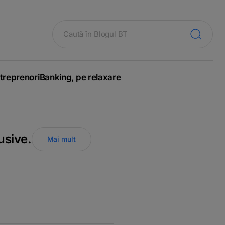
treprenori
Banking, pe relaxare
usive.
Mai mult