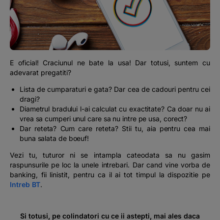
Podcast
The MacRO Zone
Pentru antreprenori
E oficial! Craciunul ne bate la usa! Dar totusi, suntem cu
adevarat pregatiti?
Banking, pe relaxare
Lista de cumparaturi e gata? Dar cea de cadouri pentru cei
dragi?
Diametrul bradului l-ai calculat cu exactitate? Ca doar nu ai
vrea sa cumperi unul care sa nu intre pe usa, corect?
Dar reteta? Cum care reteta? Stii tu, aia pentru cea mai
buna salata de boeuf!
Vezi tu, tuturor ni se intampla cateodata sa nu gasim
raspunsurile pe loc la unele intrebari. Dar cand vine vorba de
banking, fii linistit, pentru ca il ai tot timpul la dispozitie pe
Intreb BT
.
Si totusi, pe colindatori cu ce ii astepti, mai ales daca