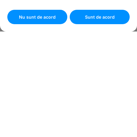
Pentru personalizarea preferințelor selectează
"
Setari
cookies
"
Nu sunt de acord
Sunt de acord