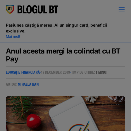
latinești
кириллица
Pasiunea câștigă mereu. Ai un singur card, beneficii
exclusive.
Mai mult
Anul acesta mergi la colindat cu BT
Pay
Campanii
EDUCAȚIE FINANCIARĂ
17 DECEMBER 2019
TIMP DE CITIRE:
1 MINUT
Educație financiară
AUTOR:
MIHAELA BAN
BT Pay
Evenimente