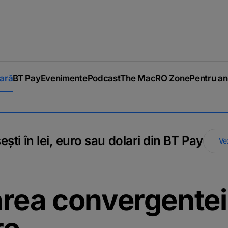
iară
BT Pay
Evenimente
Podcast
The MacRO Zone
Pentru an
ti în lei, euro sau dolari din BT Pay
Ve
rea convergentei