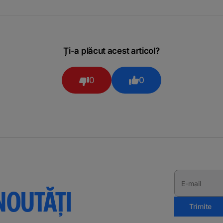
Ți-a plăcut acest articol?
0
0
E-mail
NOUTĂȚI
Trimite