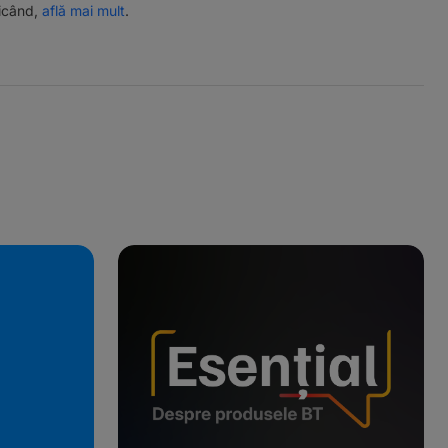
ricând,
află mai mult
.