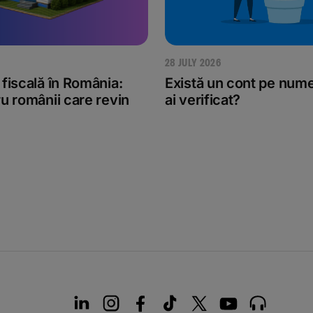
28 JULY 2026
fiscală în România:
Există un cont pe numel
u românii care revin
ai verificat?