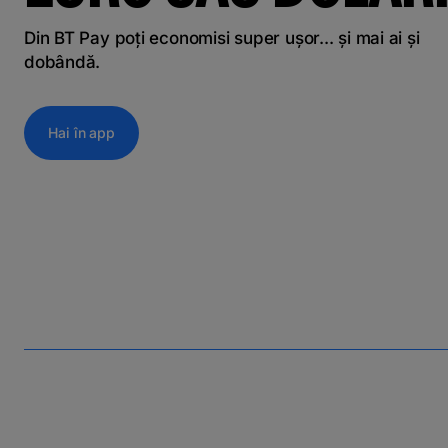
Din BT Pay poți economisi super ușor... și mai ai și
dobândă.
Hai în app