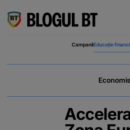
latinești
кириллица
Campanii
Educație financ
Economiseș
Accelera