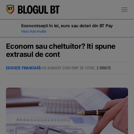
latinești
кириллица
Economisești în lei, euro sau dolari din BT Pay
Vezi mai multe
Econom sau cheltuitor? Iti spune
extrasul de cont
Campanii
EDUCAȚIE FINANCIARĂ
30 JANUARY 2019
TIMP DE CITIRE:
2 MINUTE
Educație financiară
BT Pay
Evenimente