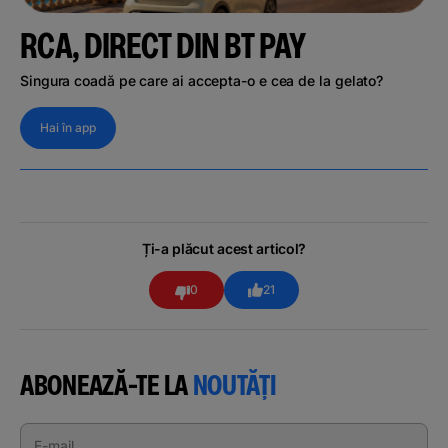
RCA, DIRECT DIN BT PAY
Singura coadă pe care ai accepta-o e cea de la gelato?
Hai în app
Ți-a plăcut acest articol?
0
21
ABONEAZĂ-TE LA
NOUTĂȚI
E-mail