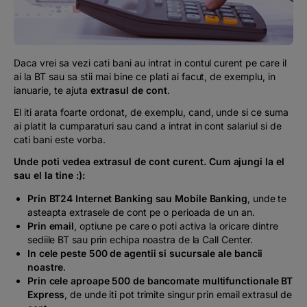
Podcast
The MacRO Zone
Daca vrei sa vezi cati bani au intrat in contul curent pe care il
ai la BT sau sa stii mai bine ce plati ai facut, de exemplu, in
Pentru antreprenori
ianuarie, te ajuta
extrasul de cont
.
El iti arata foarte ordonat, de exemplu, cand, unde si ce suma
Banking, pe relaxare
ai platit la cumparaturi sau cand a intrat in cont salariul si de
cati bani este vorba.
Unde poti vedea extrasul de cont curent. Cum ajungi la el
sau el la tine :)
:
Prin BT24 Internet Banking sau Mobile Banking
, unde te
asteapta extrasele de cont pe o perioada de un an.
Prin email
, optiune pe care o poti activa la oricare dintre
sediile BT sau prin echipa noastra de la Call Center.
In cele peste 500 de agentii si sucursale ale bancii
noastre
.
Prin cele aproape 500 de bancomate multifunctionale BT
Express
, de unde iti pot trimite singur prin email extrasul de