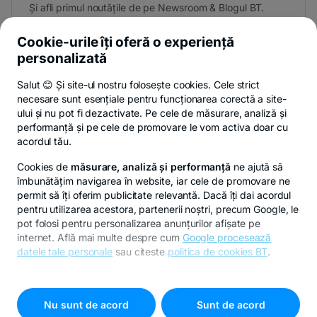
Și afli primul noutățile de pe Newsroom & Blogul BT.
Cookie-urile îți oferă o experiență
personalizată
Poți renunța oricând,
vezi detalii
.
Salut 😊 Și site-ul nostru folosește cookies. Cele strict
necesare sunt esențiale pentru funcționarea corectă a site-
ului și nu pot fi dezactivate. Pe cele de măsurare, analiză și
performanță și pe cele de promovare le vom activa doar cu
Privacy Hub
Politica de confidențialitate
Politica de cookies
S
acordul tău.
Cookies de
măsurare, analiză și performanță
ne ajută să
îmbunătățim navigarea în website, iar cele de promovare ne
permit să îți oferim publicitate relevantă. Dacă îți dai acordul
pentru utilizarea acestora, partenerii noștri, precum Google, le
© Copyright 2026 Banca Transilvania. Toate drepturile
pot folosi pentru personalizarea anunțurilor afișate pe
rezervate.
internet. Află mai multe despre cum
Google procesează
datele tale personale
sau citeste
politica de cookies BT
.
Pentru personalizarea preferințelor selectează
"
Setari
cookies
"
Nu sunt de acord
Sunt de acord