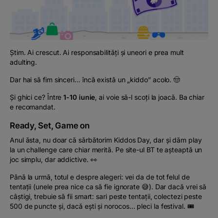
Podcast
The MacRO Zone
Știm. Ai crescut. Ai responsabilități și uneori e prea mult
Pentru antreprenori
adulting.
Dar hai să fim sinceri… încă există un „kiddo” acolo. 🤠
Banking, pe relaxare
Și ghici ce? Între
1-10 iunie
, ai voie să-l scoți la joacă. Ba chiar
e recomandat.
Ready, Set, Game on
Anul ăsta, nu doar că sărbătorim Kiddos Day, dar și dăm play
la un challenge care chiar merită. Pe site-ul BT te așteaptă un
joc simplu, dar addictive. 👀
Până la urmă, totul e despre alegeri: vei da de tot felul de
tentații (unele prea nice ca să fie ignorate 😅). Dar dacă vrei să
câștigi, trebuie să fii smart: sari peste tentații, colectezi peste
500 de puncte și, dacă ești și norocos… pleci la festival. 🎟️