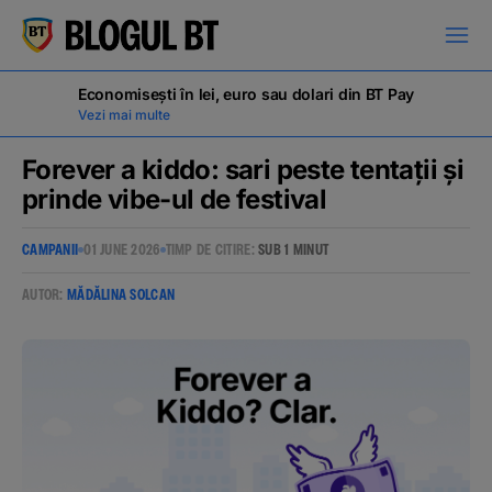
latinești
кириллица
Economisești în lei, euro sau dolari din BT Pay
Vezi mai multe
Forever a kiddo: sari peste tentații și
prinde vibe-ul de festival
Campanii
CAMPANII
01 JUNE 2026
TIMP DE CITIRE:
SUB 1 MINUT
AUTOR:
MĂDĂLINA SOLCAN
Educație financiară
BT Pay
Evenimente