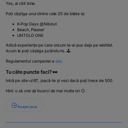
Yes, ai citit bine.
Poți câștiga unul dintre cele 25 de bilete la:
K-Pop Days @Nibiruri
Beach, Please!
UNTOLD ONE
Adică experiențe pe care oricum le-ai pus deja pe wishlist.
Acum le poți câștiga jucându-te. 🕹️
Regulamentul campaniei e
aici
.
Tu câte puncte faci? 👀
Intră pe site-ul BT, joacă-te și vezi dacă poți trece de 500.
Hint: o să vrei să încerci de mai multe ori 😏
Începe jocul