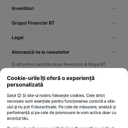
Investitori
Grupul Financiar BT
Legal
Abonează-te la newsletter
Și afli primul noutățile de pe Newsroom & Blogul BT.
Cookie-urile îți oferă o experiență
personalizată
Poți renunța oricând,
vezi detalii
.
Salut 😊 Și site-ul nostru folosește cookies. Cele strict
necesare sunt esențiale pentru funcționarea corectă a site-
ului și nu pot fi dezactivate. Pe cele de măsurare, analiză și
performanță și pe cele de promovare le vom activa doar cu
Privacy Hub
Politica de confidențialitate
Politica de cookies
S
acordul tău.