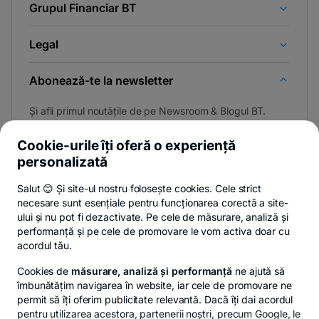
Grupul Financiar BT
Legal
Abonează-te la newsletter
Și afli primul noutățile de pe Newsroom & Blogul BT.
Cookie-urile îți oferă o experiență
personalizată
Poți renunța oricând,
vezi detalii
.
Salut 😊 Și site-ul nostru folosește cookies. Cele strict
necesare sunt esențiale pentru funcționarea corectă a site-
ului și nu pot fi dezactivate. Pe cele de măsurare, analiză și
performanță și pe cele de promovare le vom activa doar cu
Privacy Hub
Politica de confidențialitate
Politica de cookies
S
acordul tău.
Cookies de
măsurare, analiză și performanță
ne ajută să
îmbunătățim navigarea în website, iar cele de promovare ne
permit să îți oferim publicitate relevantă. Dacă îți dai acordul
pentru utilizarea acestora, partenerii noștri, precum Google, le
© Copyright 2026 Banca Transilvania. Toate drepturile