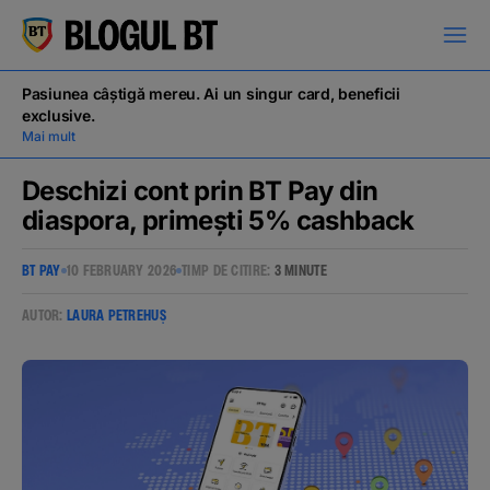
latinești
кириллица
Pasiunea câștigă mereu. Ai un singur card, beneficii
exclusive.
Mai mult
Deschizi cont prin BT Pay din
diaspora, primești 5% cashback
Campanii
BT PAY
10 FEBRUARY 2026
TIMP DE CITIRE:
3 MINUTE
Educație financiară
AUTOR:
LAURA PETREHUȘ
BT Pay
Evenimente