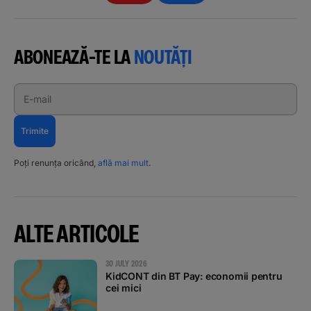
ABONEAZĂ-TE LA
NOUTĂȚI
E-mail
Trimite
Poți renunța oricând,
află mai mult
.
ALTE ARTICOLE
30 JULY 2026
KidCONT din BT Pay: economii pentru
cei mici