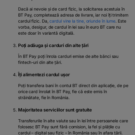
Dacă ai nevoie și de card fizic, la solicitarea acestuia în
BT Pay, completează adresa de livrare, iar noi îți trimitem
cardul fizic. Da,
cardul vine la tine, oriunde în lume
. Este
vorba, desigur, de cardul în lei sau în euro BT care nu
este doar în variantă digitală.
Poți adăuga și carduri din alte țări
În BT Pay poți înrola carduri emise de alte bănci sau
fintech-uri din alte țări.
Îți alimentezi cardul ușor
Poți transfera bani în contul BT direct din aplicație, de pe
orice card înrolat în BT Pay, fie că este emis în
străinătate, fie în România.
Majoritatea serviciilor sunt gratuite
Transferurile în alte valute sau în lei între persoanele care
folosesc BT Pay sunt fără comision, la fel și plățile cu
cardul – digital sau fizic – în România sau în afara țării.