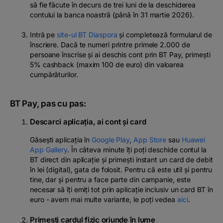
să fie făcute în decurs de trei luni de la deschiderea
contului la banca noastră (până în 31 martie 2026)
.
Intră pe
site-ul BT Diaspora
și completează formularul de
înscriere. Dacă te numeri printre primele 2.000 de
persoane înscrise și ai deschis cont prin BT Pay, primești
5% cashback (maxim 100 de euro) din valoarea
cumpărăturilor
.
BT Pay, pas cu pas:
Descarci aplicația, ai cont și card
Găsești aplicația în
Google Play
,
App Store
sau
Huawei
App Gallery
. În câteva minute îți poți deschide contul la
BT direct din aplicație și primești instant un card de debit
în lei (digital), gata de folosit. Pentru că este util și pentru
tine, dar și pentru a face parte din campanie, este
necesar să îți emiți tot prin aplicație inclusiv un card BT în
euro - avem mai multe variante, le poți vedea
aici
.
Primești cardul fizic oriunde în lume