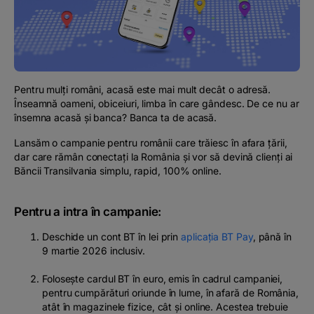
Podcast
The MacRO Zone
Pentru antreprenori
Pentru mulți români,
acasă
este mai mult decât o adresă.
Înseamnă oameni, obiceiuri, limba în care gândesc. De ce nu ar
însemna acasă și banca? Banca ta de acasă.
Banking, pe relaxare
Lansăm o campanie pentru românii care trăiesc în afara țării,
dar care rămân conectați la România și vor să devină clienți ai
Băncii Transilvania simplu, rapid, 100% online.
Pentru a intra în campanie:
Deschide un cont BT în lei prin
aplicația BT Pay
, până în
9 martie 2026 inclusiv
.
Folosește cardul BT în euro, emis în cadrul campaniei,
pentru cumpărături oriunde în lume, în afară de România,
atât în magazinele fizice, cât și online. Acestea trebuie