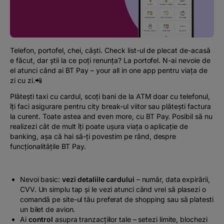
Podcast
The MacRO Zone
Telefon, portofel, chei, căști. Check list-ul de plecat de-acasă
e făcut, dar știi la ce poți renunța? La portofel. N-ai nevoie de
Pentru antreprenori
el atunci când ai BT Pay –
your all in one app
pentru viața de
zi cu zi.📲
Banking, pe relaxare
Plătești taxi cu cardul, scoți bani de la ATM doar cu telefonul,
îți faci asigurare pentru city break-ul viitor sau plătești factura
la curent. Toate astea
and even more,
cu BT Pay. Posibil să nu
realizezi cât de mult îți poate ușura viața o aplicație de
banking, așa că hai să-ți povestim pe rând, despre
funcționalitățile BT Pay.
Nevoi basic:
vezi detaliile cardului
– număr, data expirării,
CVV. Un simplu tap și le vezi atunci când vrei să plasezi o
comandă pe site-ul tău preferat de shopping sau să platesti
un bilet de avion.
Ai
control
asupra tranzacțiilor tale – setezi limite, blochezi