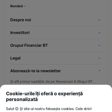
Română
Despre noi
Investitori
Grupul Financiar BT
Legal
Abonează-te la newsletter
Și afli primul noutățile de pe Newsroom & Blogul BT.
Cookie-urile îți oferă o experiență
personalizată
Poți renunța oricând,
vezi detalii
.
Salut 😊 Și site-ul nostru folosește cookies. Cele strict