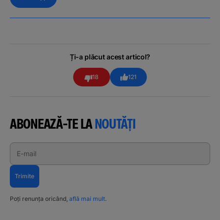
Ți-a plăcut acest articol?
18
121
ABONEAZĂ-TE LA
NOUTĂȚI
E-mail
Trimite
Poți renunța oricând,
află mai mult
.