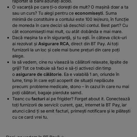
raportat la banii adunați acolo.
O vacanță pe care ți-o dorești de mult? O mașină doar a ta
sau un curs? Tu alegi pentru ce
economisești
. Suma
minimă de constituire a contului este 100 lei/euro, în funcție
de moneda în care decizi să deschizi contul. Best part? Cu
cât economisești mai mult, cu atât dobânda e mai mare.
Dacă mașina ta e în siguranță, și tu ești. În câteva click-uri
ai rezolvat și
Asigurare RCA
, direct din BT Pay. Ai toți
furnizorii la un loc și cele mai bune prețuri din care poți
alege.
Ia să vedem, cine nu visează la călătorii relaxate, lipsite de
griji? Tot ce trebuie să faci e să-ți activezi din timp
o
asigurare de călătorie
. Ea e valabilă 1 an, oriunde în
lume, timp în care ești acoperit de situații neplăcute
precum: probleme medicale, stono – în cazul în care nu mai
poți călători, bagaje pierdute samd.
Teanc cu
facturi
ai pe frigider? Forget about it. Conectează
toți furnizorii de servicii: curent, gaz, internet la BT Pay, iar
atunci când ți se emit facturi, primești notificare și le plătești
cu ce card vrei tu.