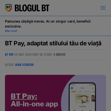
latinești
кириллица
Pasiunea câștigă mereu. Ai un singur card, beneficii
exclusive.
Mai mult
BT Pay, adaptat stilului tău de viață
BT PAY
16 MAY 2024
TIMP DE CITIRE:
4 MINUTE
Campanii
AUTOR:
IANA SCRIDON
Educație financiară
BT Pay
Evenimente