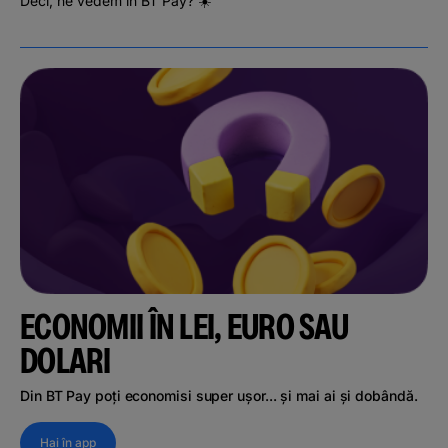
Deci, ne vedem în BT Pay? ☀️
ECONOMII ÎN LEI, EURO SAU
DOLARI
Din BT Pay poți economisi super ușor... și mai ai și dobândă.
Hai în app