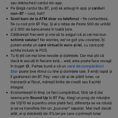
sau deblochezi cardul din app.
Pe lângă cardul tău BT, poți să adaugi în app și
carduri
non-BT
– cool, huh?
Scoti bani de la ATM doar cu telefonul
– fie contactless,
fie cu cod prin BT Pay. Și ai o rețea de Peste 500 de unități
și 2.000 de bancomate în toată țara.
Călătorești frecvent și vrei să te asiguri că ai cel mai bun
schimb valuta
r? No worries, we’ve got you covered. Îți
putem emite un
card virtual în euro și lei
, cu care poți
achita inclusiv la POS.
Tu îți știi cel mai bine nevoile și dorințele. Dar mai știi că
dacă le asculți în fiecare lună... well, asta poate face ravagii
în buget 😅. Partea bună e că un
card de cumpărături
Star
poate ține ritmul cu tine și dorințele tale. Îl emiți rapid și
îl gestionezi din BT Pay: vezi cât ai de plătit lunar, ce
tranzacții ai făcut, mărești limita de credit sau îl achiți
integral.
Economisești în timp ce faci cumpărături, fără să-ți dai
seama prin
Round Up
în BT Pay. Alegi un prag de rotunjire
de 1/5/10 lei și pentru orice plată faci, diferența se va rotunji
și se va transfera într-un „buzunar” separat. Mai mult decât
atât, ai și dobândă de 4%/an pe care o primești lunar