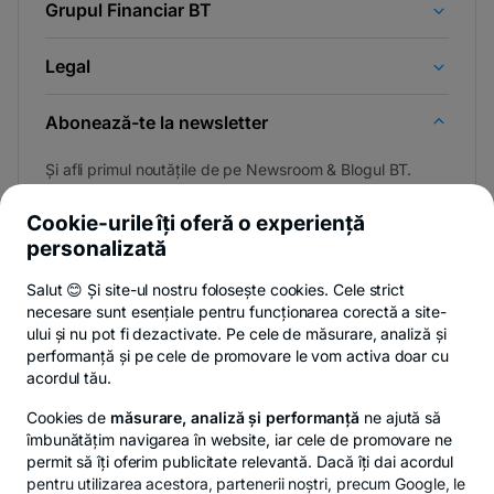
Grupul Financiar BT
Legal
Abonează-te la newsletter
Și afli primul noutățile de pe Newsroom & Blogul BT.
Cookie-urile îți oferă o experiență
personalizată
Poți renunța oricând,
vezi detalii
.
Salut 😊 Și site-ul nostru folosește cookies. Cele strict
necesare sunt esențiale pentru funcționarea corectă a site-
ului și nu pot fi dezactivate. Pe cele de măsurare, analiză și
performanță și pe cele de promovare le vom activa doar cu
Privacy Hub
Politica de confidențialitate
Politica de cookies
S
acordul tău.
Cookies de
măsurare, analiză și performanță
ne ajută să
îmbunătățim navigarea în website, iar cele de promovare ne
permit să îți oferim publicitate relevantă. Dacă îți dai acordul
pentru utilizarea acestora, partenerii noștri, precum Google, le
© Copyright 2026 Banca Transilvania. Toate drepturile