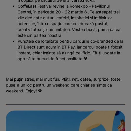
fi copilot pe circuitul de la Silverstone. 🏎️
CoffeEast
Festival revine la Romexpo – Pavilionul
Central, în perioada 20 - 22 martie ☕. Te așteaptă trei
zile dedicate culturii cafelei, inspirației și întâlnirilor
autentice, într-un spațiu care celebrează gustul,
creativitatea și comunitatea. Vestea bună: prima cafea
este din partea noastră.
Punctele de loitalitate pentru cardurile co-branded de la
BT Direct
sunt acum în BT Pay, iar cardul poate fi folosit
instant, chiar înainte să ajungă cel fizic. Fă-ți update la
app să te bucuri de funcționalitate 💖.
Mai puțin stres, mai mult fun. Plăți, net, cafea, surprize: toate
puse la un loc pentru un weekend care chiar se simte ca
weekend. Enjoy! 💖