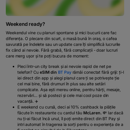
Podcast
The MacRO Zone
Weekend ready?
Weekendul vine cu planuri spontane și mici bucurii care fac
Pentru antreprenori
diferența. O plecare din scurt, o masă bună în oraș, o cafea
savurată pe îndelete sau un update care îți simplifică lucrurile
fix când ai nevoie. Fără grabă, fără complicații - doar lucruri
Banking, pe relaxare
care merg ușor și te poți bucura de moment:
Pleci într-un city break și ai nevoie rapid de net pe
telefon? Cu
eSIM din
BT Pay
rămâi conectat fără griji: ți-l
iei direct din app și alegi planul care ți se potrivește ție
cel mai bine, fără drumuri în plus sau alte setări
complicate. Așa ești mereu online, pentru hărți, mesaje,
rezervări... și să postezi și cele mai cool poze din
vacanță. ✈️
E weekend cu cursă, deci ai 10% cashback la plățile
făcute în restaurante cu cardul tău
McLaren.
💸 Iar dacă
nu ți-ai făcut încă unul, îl poți emite direct din BT Pay și
intri automat în tragerea la sorți pentru o experiența de a