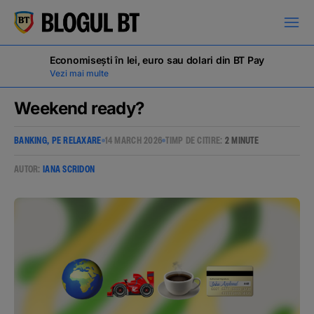
latinești
кириллица
Economisești în lei, euro sau dolari din BT Pay
Vezi mai multe
Weekend ready?
BANKING, PE RELAXARE
14 MARCH 2026
TIMP DE CITIRE:
2 MINUTE
Campanii
AUTOR:
IANA SCRIDON
Educație financiară
BT Pay
Evenimente