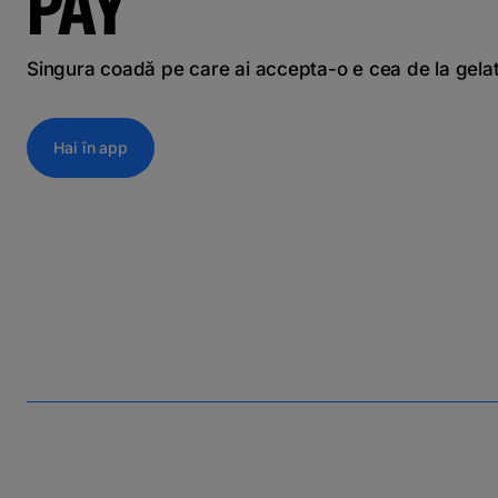
PAY
Singura coadă pe care ai accepta-o e cea de la gela
Hai în app