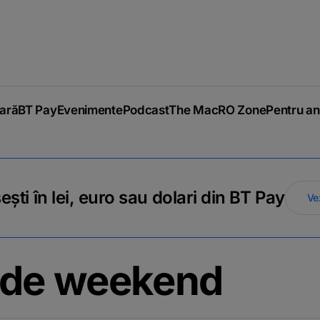
iară
BT Pay
Evenimente
Podcast
The MacRO Zone
Pentru an
ti în lei, euro sau dolari din BT Pay
Ve
 de weekend