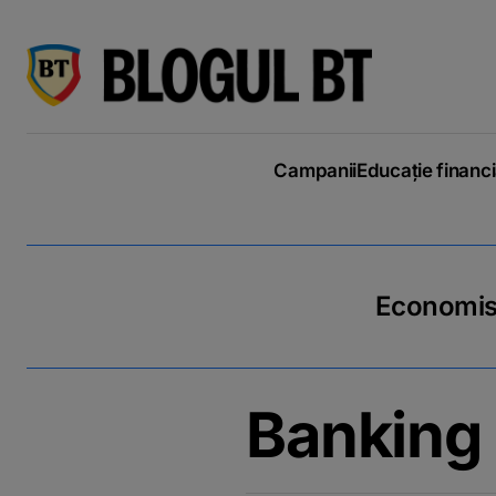
latinești
кириллица
Campanii
Educație financ
Economiseș
Banking