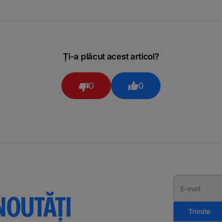
Ți-a plăcut acest articol?
0
0
E-mail
NOUTĂȚI
Trimite