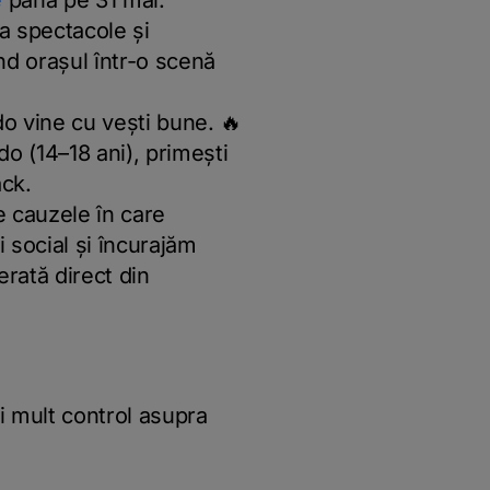
e
până pe 31 mai.
a spectacole și
d orașul într-o scenă
do vine cu vești bune. 🔥
do (14–18 ani), primești
ack.
 cauzele în care
 social și încurajăm
erată direct din
i mult control asupra