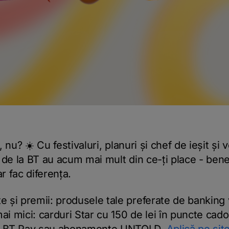
 nu? ☀️ Cu festivaluri, planuri și chef de ieșit și
de la BT au acum mai mult din ce-ți place - benef
ar fac diferența.
e și premii: produsele tale preferate de banking
 mai mici: carduri Star cu 150 de lei în puncte cad