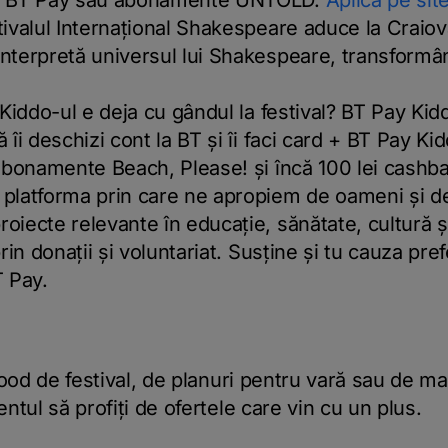
în BT Pay sau abonamente UNTOLD.
Aplică pe sit
ivalul Internațional Shakespeare aduce la Craiov
nterpretă universul lui Shakespeare, transformân
 Kiddo-ul e deja cu gândul la festival? BT Pay Kid
îi deschizi cont la BT și îi faci card + BT Pay Kid
 abonamente Beach, Please! și încă 100 lei cashb
platforma prin care ne apropiem de oameni și de
iecte relevante în educație, sănătate, cultură și
rin donații și voluntariat. Susține și tu cauza pref
T Pay.
mood de festival, de planuri pentru vară sau de ma
ntul să profiți de ofertele care vin cu un plus.