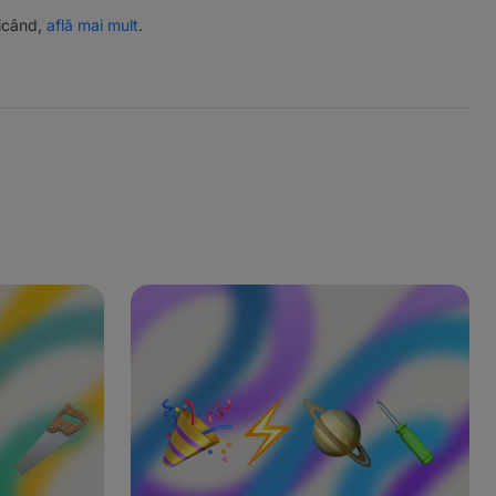
ricând,
află mai mult
.