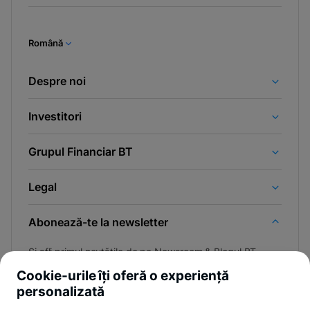
Română
Despre noi
Investitori
Grupul Financiar BT
Legal
Abonează-te la newsletter
Și afli primul noutățile de pe Newsroom & Blogul BT.
Cookie-urile îți oferă o experiență
personalizată