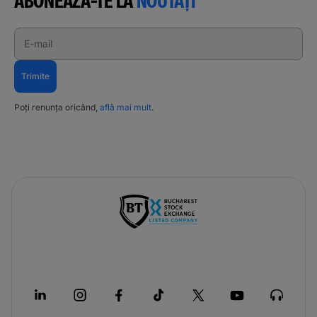
ABONEAZĂ-TE LA
NOUTĂȚI
E-mail
Trimite
Poți renunța oricând,
află mai mult
.