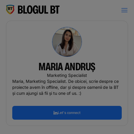
latinești
кириллица
MARIA ANDRUȘ
Campanii
Marketing Specialist
Maria, Marketing Specialist. De obicei, scrie despre ce
proiecte avem în offline, dar
și
despre oamenii de
la
BT
Educație financiară
și cum ajungi să fii și
tu
one of
us
. :)
BT Pay
Let's connect
Evenimente