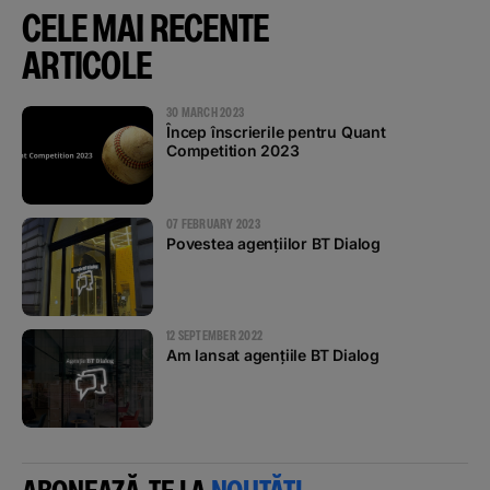
CELE MAI RECENTE
Podcast
ARTICOLE
The MacRO Zone
30 MARCH 2023
Încep înscrierile pentru Quant
Pentru antreprenori
Competition 2023
Banking, pe relaxare
07 FEBRUARY 2023
Povestea agențiilor BT Dialog
12 SEPTEMBER 2022
Am lansat agențiile BT Dialog