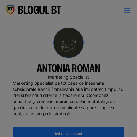
latinești
кириллица
ANTONIA ROMAN
Campanii
Marketing Specialist
Marketing Specialist pe tot ceea ce înseamnă
subsidiarele Băncii Transilvania aka îmi petrec timpul cu
Educație financiară
idei și branduri diferite la fiecare oră. Coordonez,
conectez și comunic, mereu cu ochii pe detalii și cu
BT Pay
gândul să fac lucrurile complicate să pare simple și
cool, cu un strop de strategie.
Evenimente
Let's connect