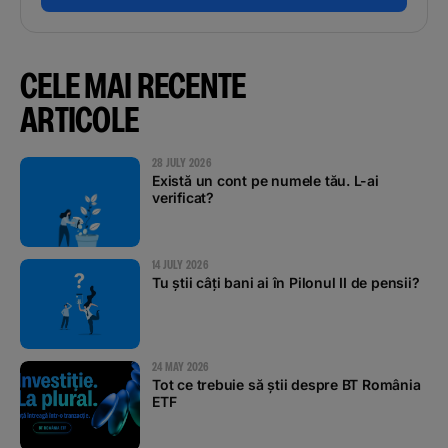
Podcast
CELE MAI RECENTE
The MacRO Zone
ARTICOLE
Pentru antreprenori
28 JULY 2026
Există un cont pe numele tău. L-ai
Banking, pe relaxare
verificat?
14 JULY 2026
Tu știi câți bani ai în Pilonul II de pensii?
24 MAY 2026
Tot ce trebuie să știi despre BT România
ETF