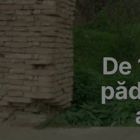
De 
păd