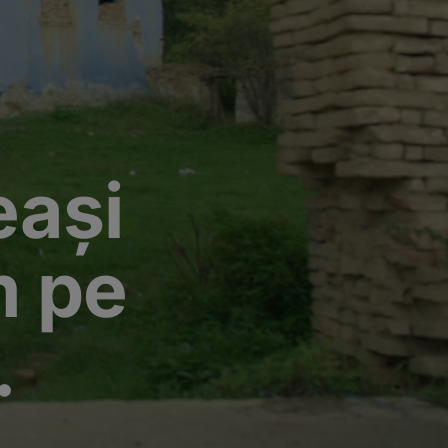
eași
m pe
.