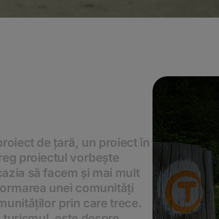
roiect de țară, un proiect în
reg proiectul vorbește
cazia să facem și mai mult
 formarea unei comunități
unităților prin care trece.
turismul, este despre