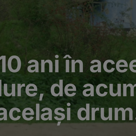
10 ani în ace
ure, de acu
același drum