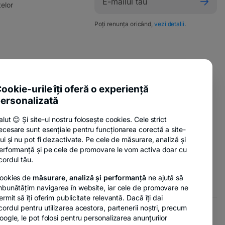
elor
Poți renunța oricând,
vezi detalii
.
ente utile
ookie-urile îți oferă o experiență
sure Policy
ersonalizată
anii
alut 😊 Și site-ul nostru folosește cookies. Cele strict
ecesare sunt esențiale pentru funcționarea corectă a site-
lui și nu pot fi dezactivate. Pe cele de măsurare, analiză și
erformanță și pe cele de promovare le vom activa doar cu
nzi
cordul tău.
ookies de
măsurare, analiză și performanță
ne ajută să
mbunătățim navigarea în website, iar cele de promovare ne
ermit să îți oferim publicitate relevantă. Dacă îți dai
cordul pentru utilizarea acestora, partenerii noștri, precum
oogle, le pot folosi pentru personalizarea anunțurilor