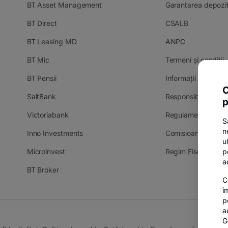
BT Asset Management
Garantarea depozit
BT Direct
CSALB
BT Leasing MD
ANPC
BT Mic
Termeni și condiții
BT Pensii
Informații și docum
C
SaltBank
Responsible Disclo
p
Victoriabank
Regulamente camp
S
n
Inno Investments
Comisioane
u
p
Microinvest
Regim Fiscal Dobâ
a
BT Broker
C
î
p
a
G