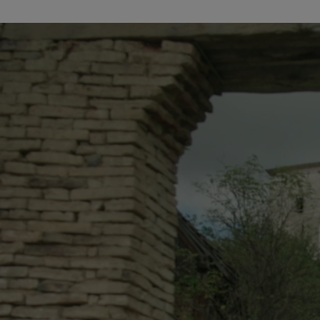
latinești
кириллица